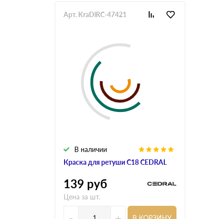
Арт. KraDlRC-47421
В наличии
Краска для ретуши С18 CEDRAL
139
руб
Цена за шт.
-
+
В КОРЗИНУ