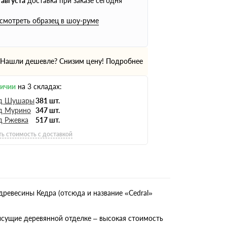
 августа
доставка при заказе сегодня
смотреть образец в шоу-руме
Нашли дешевле? Снизим цену!
Подробнее
личии
на 3 складах:
д Шушары
381 шт.
д Мурино
347 шт.
д Ржевка
517 шт.
ть стоимость с доставкой
древесины Кедра (отсюда и название «Cedral»
исущие деревянной отделке – высокая стоимость