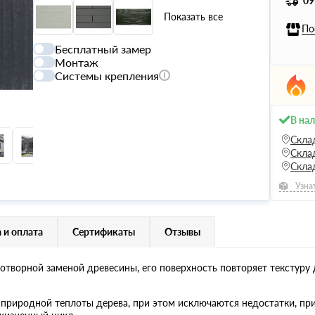
09
Показать все
По
Бесплатный замер
Монтаж
Системы крепления
В на
Скла
Скла
Скла
Узна
 и оплата
Сертификаты
Отзывы
котворной заменой древесины, его поверхность повторяет текстуру 
природной теплоты дерева, при этом исключаются недостатки, пр