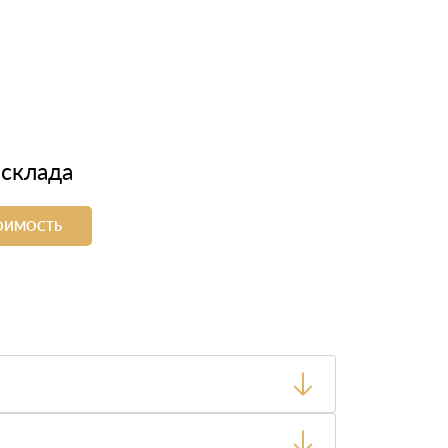
 склада
ТОИМОСТЬ
ный товар был ненадлежащего качества, то Вы