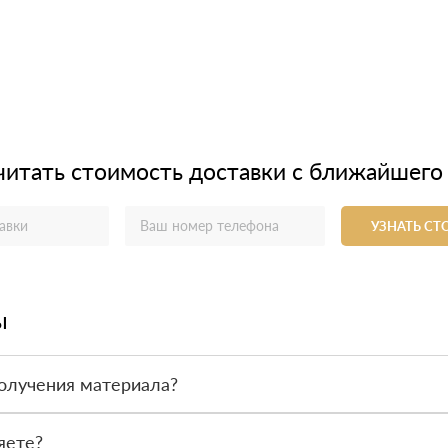
читать стоимость доставки с ближайшего
УЗНАТЬ С
ы
олучения материала?
ас - оплата по факту получения товара. При этом, если доставлен
яете?