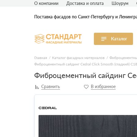
О компании
Доставка и оплата
Шоурум
Поставка фасадов по Санкт-Петербургу и Ленингр
Каталог
Виниловый сайдинг
М
Главная
Каталог фасадных материалов
Фиброцементны
Фиброцементный сайдинг Cedral Click Smooth (гладкий) С1
Акриловый сайдинг
Ф
Фиброцементный сайдинг Cedr
Ф
Фасадная штукатурка
H