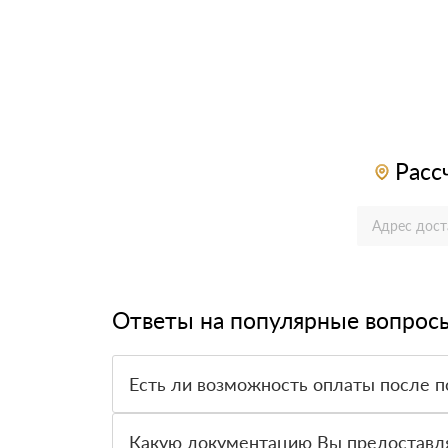
Расс
Ответы на популярные вопрос
Есть ли возможность оплаты после п
Да. Самый распространенный способ оплаты у н
вправе от него отказаться.
Какую документацию Вы предоставл