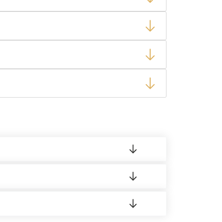
тную накладную.
ает заявку нашему логисту для оценки
 материала.