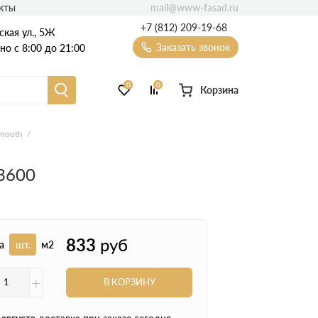
mail@www-fasad.ru
кты
+7 (812) 209-19-68
ская ул., 5Ж
Заказать звонок
о с 8:00 до 21:00
0
0
Корзина
Фиброцементный сайдинг
Smooth
Фасадные пластиковые панели
х3600
833
руб
а
шт.
м2
+
В КОРЗИНУ