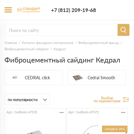
+7 (812) 209-1
+7 (812) 209-19-68
Заказать з
Главная
Каталог фасадных материалов
Фиброцементный фасад
Фиброцементный сайдинг
Кедрал
Фиброцементный сайдинг Кедрал
CEDRAL click
Cedral Smooth
Выбор
по параметрам
Арт. CedSmG-47570
Арт. CedSmG-47571
СКИДКА 39%