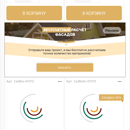
В КОРЗИНУ
В КОРЗИНУ
Реклама
Арт. CedSm-47572
Арт. CedSmG-47573
СКИДКА 39%