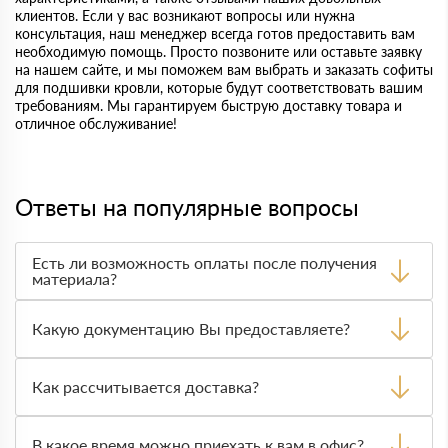
клиентов. Если у вас возникают вопросы или нужна
консультация, наш менеджер всегда готов предоставить вам
необходимую помощь. Просто позвоните или оставьте заявку
на нашем сайте, и мы поможем вам выбрать и заказать софиты
для подшивки кровли, которые будут соответствовать вашим
требованиям. Мы гарантируем быструю доставку товара и
отличное обслуживание!
Ответы на популярные вопросы
Есть ли возможность оплаты после получения
материала?
Да. Самый распространенный способ оплаты у нас -
оплата по факту получения товара. При этом, если
Какую документацию Вы предоставляете?
доставленный товар был ненадлежащего качества, то
Вы вправе от него отказаться.
С каждой товарной позицией мы предоставляем все
сертификаты и паспорта качества, а также товарно-
Как рассчитывается доставка?
транспортную накладную.
После оформления заявки с Вами свяжется
персональный менеджер для уточнения деталей заказа.
В какое время можно приехать к вам в офис?