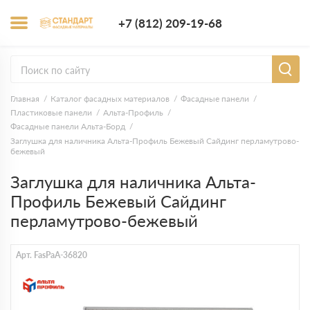
+7 (812) 209-1
+7 (812) 209-19-68
Заказать з
Главная
Каталог фасадных материалов
Фасадные панели
Пластиковые панели
Альта-Профиль
Фасадные панели Альта-Борд
Заглушка для наличника Альта-Профиль Бежевый Сайдинг перламутрово-
бежевый
Заглушка для наличника Альта-
Профиль Бежевый Сайдинг
перламутрово-бежевый
Арт. FasPaA-36820