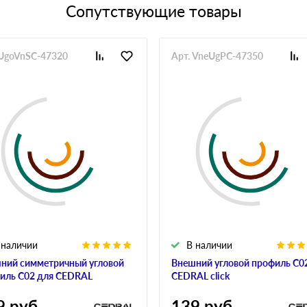
Сопутствующие товары
 UgoVnSC-47320
Арт. VneUgPC-47350
 наличии
В наличии
ний симметричный угловой
Внешний угловой профиль С0
иль С02 для CEDRAL
CEDRAL click
9
руб
139
руб