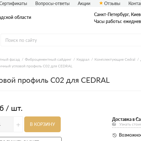
Сертификаты
Вопросы-ответы
Акции
Отзывы
Конта
Санкт-Петербург, ​Киев
адской области
Часы работы: ежедневн
еталлический сайдинг
Вспененный сайдинг
тный фасад
Фиброцементный сайдинг
Кедрал
Комплектующие Cedral
ичный угловой профиль С02 для CEDRAL
ормованный сайдинг
Софиты
овой профиль С02 для CEDRAL
асадная плитка Технониколь
Фасадные термопанели
auberk
б / шт.
Доставка в Са
+
В КОРЗИНУ
Узнать стои
Возможнос