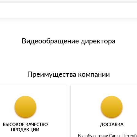
иема материала после проверки качества и количества заказанного
15 и не более 19 символов
е номенклатуру товара, количество. После оплаты осуществляется 
щим банковским картам
Видеообращение директора
Преимущества компании
ВЫСОКОЕ КАЧЕСТВО
ДОСТАВКА
ПРОДУКЦИИ
В любую точку Санкт-Петерб