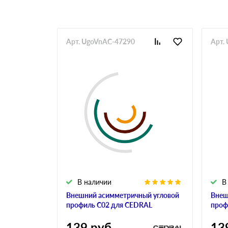
Арт. UgoVnAC-47290
Арт.
В наличии
В
Внешний асимметричный угловой
Внеш
профиль С02 для CEDRAL
проф
139
руб
13