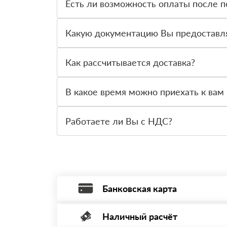
Есть ли возможность оплаты после п
Да. Самый распространенный способ оплаты у н
вправе от него отказаться.
Какую документацию Вы предоставл
С каждой товарной позицией мы предоставляем
Как рассчитывается доставка?
После оформления заявки с Вами свяжется пер
стоимости и сроков доставки, которые впослед
В какое время можно приехать к вам 
Вы можете приехать к нам в офис по адресу: Сан
Работаете ли Вы с НДС?
Да, мы работаем с НДС 20% — то есть на обще
Банковская карта
Наличный расчёт
Оплата банковской картой, через Интернет