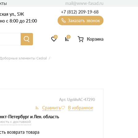
mail@www-fasad.ru
кты
+7 (812) 209-19-68
ская ул., 5Ж
Заказать звонок
о с 8:00 до 21:00
0
0
Корзина
Фиброцементный сайдинг
Доборные элементы Cedral
Фасадные пластиковые панели
Арт. UgoVnAC-47290
нкт-Петербург и Лен. область
мость с доставкой
ть возврата товара