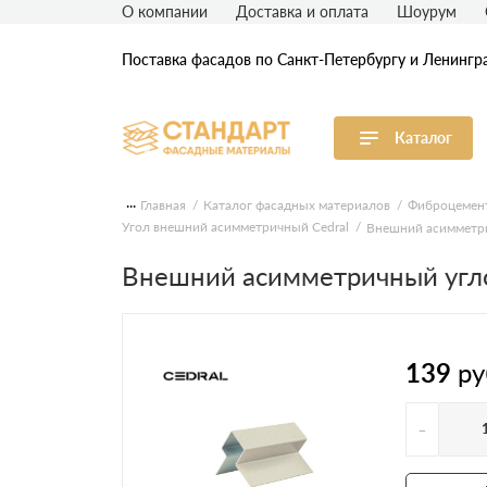
О компании
Доставка и оплата
Шоурум
Поставка фасадов по Санкт-Петербургу и Ленингр
Каталог
Виниловый сайдинг
М
...
Главная
Каталог фасадных материалов
Фиброцемен
Угол внешний асимметричный Cedral
Внешний асимметр
Акриловый сайдинг
Ф
Внешний асимметричный угл
Ф
Фасадная штукатурка
H
139
ру
-