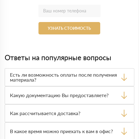
УЗНАТЬ СТОИМОСТЬ
Ответы на популярные вопросы
Есть ли возможность оплаты после получения
материала?
Да. Самый распространенный способ оплаты у нас -
оплата по факту получения товара. При этом, если
Какую документацию Вы предоставляете?
доставленный товар был ненадлежащего качества, то
Вы вправе от него отказаться.
С каждой товарной позицией мы предоставляем все
сертификаты и паспорта качества, а также товарно-
Как рассчитывается доставка?
транспортную накладную.
После оформления заявки с Вами свяжется
персональный менеджер для уточнения деталей заказа.
В какое время можно приехать к вам в офис?
Далее он передает заявку нашему логисту для оценки