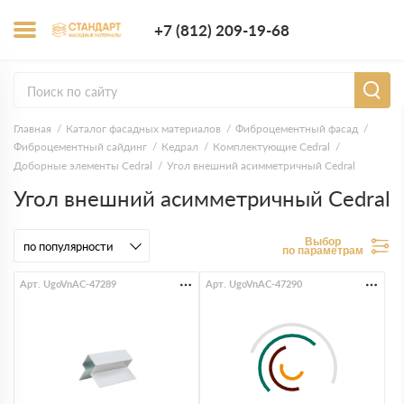
+7 (812) 209-1
+7 (812) 209-19-68
Заказать з
Главная
Каталог фасадных материалов
Фиброцементный фасад
Фиброцементный сайдинг
Кедрал
Комплектующие Cedral
Доборные элементы Cedral
Угол внешний асимметричный Cedral
Угол внешний асимметричный Cedral
Выбор
по параметрам
Арт. UgoVnAC-47289
Арт. UgoVnAC-47290