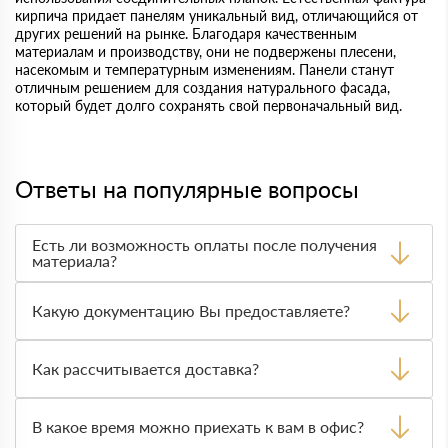
кирпича придает панелям уникальный вид, отличающийся от
других решений на рынке. Благодаря качественным
материалам и производству, они не подвержены плесени,
насекомым и температурным изменениям. Панели станут
отличным решением для создания натурального фасада,
который будет долго сохранять свой первоначальный вид.
Ответы на популярные вопросы
Есть ли возможность оплаты после получения
материала?
Да. Самый распространенный способ оплаты у нас -
оплата по факту получения товара. При этом, если
Какую документацию Вы предоставляете?
доставленный товар был ненадлежащего качества, то
Вы вправе от него отказаться.
С каждой товарной позицией мы предоставляем все
сертификаты и паспорта качества, а также товарно-
Как рассчитывается доставка?
транспортную накладную.
После оформления заявки с Вами свяжется
персональный менеджер для уточнения деталей заказа.
В какое время можно приехать к вам в офис?
Далее он передает заявку нашему логисту для оценки