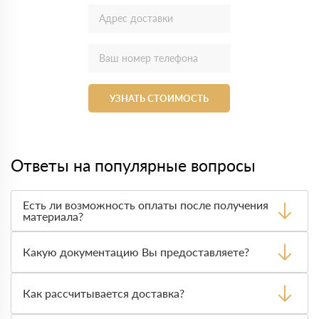
УЗНАТЬ СТОИМОСТЬ
Ответы на популярные вопросы
Есть ли возможность оплаты после получения
материала?
Да. Самый распространенный способ оплаты у нас -
оплата по факту получения товара. При этом, если
Какую документацию Вы предоставляете?
доставленный товар был ненадлежащего качества, то
Вы вправе от него отказаться.
С каждой товарной позицией мы предоставляем все
сертификаты и паспорта качества, а также товарно-
Как рассчитывается доставка?
транспортную накладную.