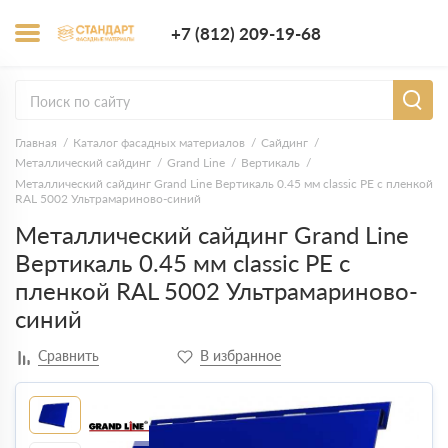
+7 (812) 209-1
+7 (812) 209-19-68
Заказать з
Главная
Каталог фасадных материалов
Сайдинг
Металлический сайдинг
Grand Line
Вертикаль
Металлический сайдинг Grand Line Вертикаль 0.45 мм classic PE с пленкой
RAL 5002 Ультрамариново-синий
Металлический сайдинг Grand Line
Вертикаль 0.45 мм classic PE с
пленкой RAL 5002 Ультрамариново-
синий