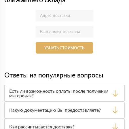
УЗНАТЬ СТОИМОСТЬ
Ответы на популярные вопросы
Есть ли возможность оплаты после получения
материала?
Да. Самый распространенный способ оплаты у нас -
оплата по факту получения товара. При этом, если
Какую документацию Вы предоставляете?
доставленный товар был ненадлежащего качества, то
Вы вправе от него отказаться.
С каждой товарной позицией мы предоставляем все
сертификаты и паспорта качества, а также товарно-
Как рассчитывается доставка?