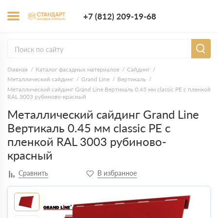
+7 (812) 209-1
+7 (812) 209-19-68
Заказать з
Главная
Каталог фасадных материалов
Сайдинг
Металлический сайдинг
Grand Line
Вертикаль
Металлический сайдинг Grand Line Вертикаль 0.45 мм classic PE с пленкой
RAL 3003 рубиново-красный
Металлический сайдинг Grand Line
Вертикаль 0.45 мм classic PE с
пленкой RAL 3003 рубиново-
красный