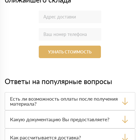
УЗНАТЬ СТОИМОСТЬ
Ответы на популярные вопросы
Есть ли возможность оплаты после получения
материала?
Да. Самый распространенный способ оплаты у нас -
оплата по факту получения товара. При этом, если
Какую документацию Вы предоставляете?
доставленный товар был ненадлежащего качества, то
Вы вправе от него отказаться.
С каждой товарной позицией мы предоставляем все
сертификаты и паспорта качества, а также товарно-
Как рассчитывается доставка?