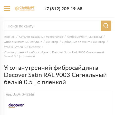
+7 (812) 209-1
+7 (812) 209-19-68
Заказать з
Главная
Каталог фасадных материалов
Фиброцементный фасад
Фиброцементный сайдинг
Дековер
Доборные элементы Дековер
Угол внутренний Decover
Угол внутренний фибросайдинга Decover Satin RAL 9003 Сигнальный
белый 0.5 | с пленкой
Угол внутренний фибросайдинга
Decover Satin RAL 9003 Сигнальный
белый 0.5 | с пленкой
Арт. UgoVnD-47266