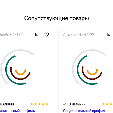
Сопутствующие товары
 SoePrD-47194
Арт. SoePrD-47199
 наличии
В наличии
инительный профиль
Соединительный профиль