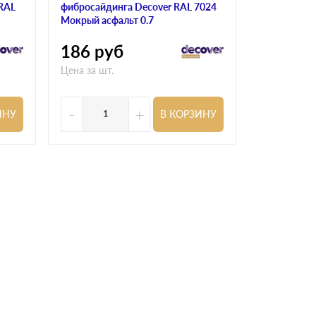
 RAL
фибросайдинга Decover RAL 7024
фибросайди
Мокрый асфальт 0.7
7024 Мокрый
пленкой
186
руб
458
ру
Цена за шт.
Цена за шт.
-
+
-
ИНУ
В КОРЗИНУ