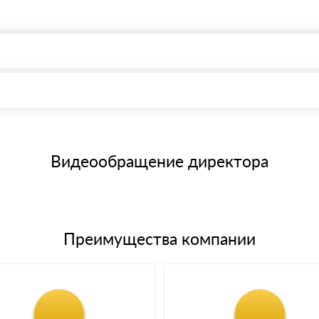
, возможна через системы электронных платежей.
иема материала после проверки качества и количества заказанного
15 и не более 19 символов
е номенклатуру товара, количество. После оплаты осуществляется 
щим банковским картам
Видеообращение директора
Преимущества компании