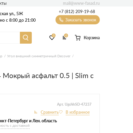
mail@www-fasad.ru
кты
+7 (812) 209-19-68
ская ул., 5Ж
Заказать звонок
о с 8:00 до 21:00
0
0
Корзина
Фиброцементный сайдинг
ер
Угол внешний симметричный Decover
Фасадные пластиковые панели
Мокрый асфальт 0.5 | Slim с
Арт. UgoVnSD-47237
нкт-Петербург и Лен. область
мость с доставкой