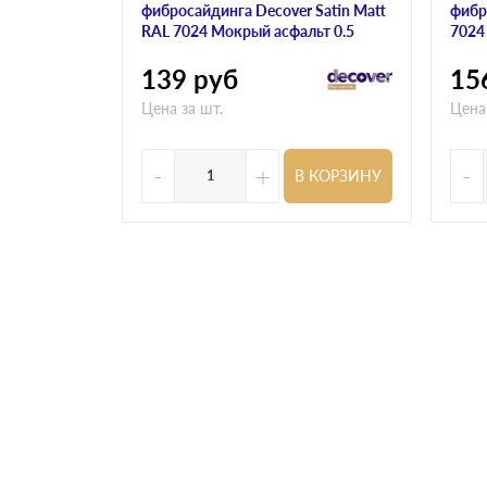
фибросайдинга Decover Satin Matt
фибр
RAL 7024 Мокрый асфальт 0.5
7024
139
руб
15
Цена за шт.
Цена
-
+
-
В КОРЗИНУ