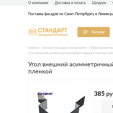
О компании
Доставка и оплата
Шоурум
Поставка фасадов по Санкт-Петербургу и Ленингр
Каталог
Виниловый сайдинг
М
Главная
Каталог фасадных материалов
Фиброцементны
Угол внешний асимметричный фибросайдинга Decover Satin 
Акриловый сайдинг
Ф
Угол внешний асимметричный 
пленкой
Ф
Фасадная штукатурка
H
385
ру
-