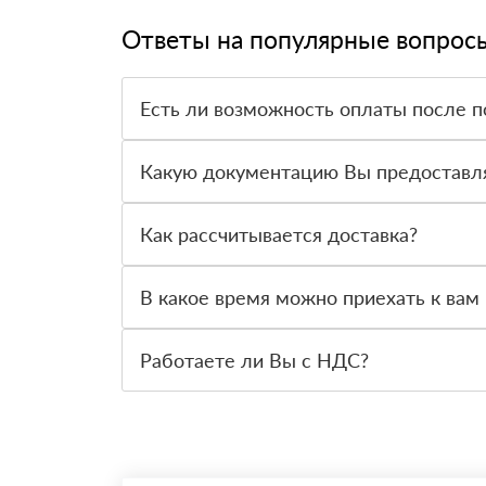
Ответы на популярные вопрос
Есть ли возможность оплаты после п
Да. Самый распространенный способ оплаты у н
вправе от него отказаться.
Какую документацию Вы предоставл
С каждой товарной позицией мы предоставляем
Как рассчитывается доставка?
После оформления заявки с Вами свяжется пер
стоимости и сроков доставки, которые впослед
В какое время можно приехать к вам 
Вы можете приехать к нам в офис по адресу: Сан
Работаете ли Вы с НДС?
Да, мы работаем с НДС 20% — то есть на обще