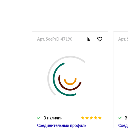
Арт. SoePrD-47190
Арт.
В наличии
В
Соединительный профиль
Соед