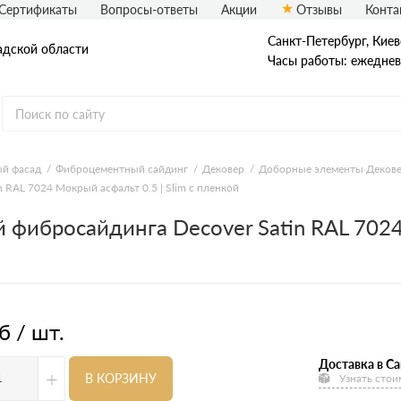
Сертификаты
Вопросы-ответы
Акции
Отзывы
Конта
Санкт-Петербург, ​Киев
адской области
Часы работы: ежедневн
еталлический сайдинг
Вспененный сайдинг
й фасад
Фиброцементный сайдинг
Дековер
Доборные элементы Деков
RAL 7024 Мокрый асфальт 0.5 | Slim с пленкой
ормованный сайдинг
Софиты
фибросайдинга Decover Satin RAL 7024 
асадная плитка Технониколь
Фасадные термопанели
auberk
б / шт.
Доставка в Са
+
В КОРЗИНУ
Узнать стои