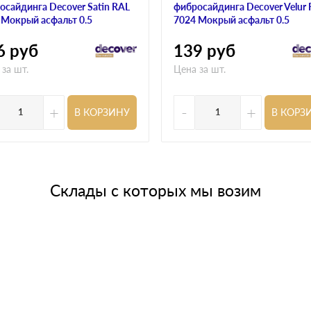
осайдинга Decover Satin RAL
фибросайдинга Decover Velur
 Мокрый асфальт 0.5
7024 Мокрый асфальт 0.5
6
руб
139
руб
 за шт.
Цена за шт.
+
-
+
В КОРЗИНУ
В КОРЗ
Склады с которых мы возим