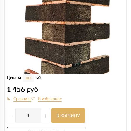
Цена за
шт.
м2
1 456
руб
-
+
В КОРЗИНУ