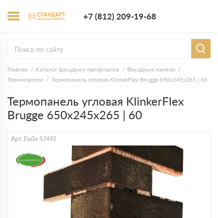
+7 (812) 209-1
+7 (812) 209-19-68
Заказать з
Главная
Каталог фасадных материалов
Фасадные панели
Термопанели
Термопанель угловая KlinkerFlex Brugge 650х245х265 | 60
Термопанель угловая KlinkerFlex
Brugge 650х245х265 | 60
Арт. FasTe-57445