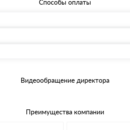
Способы оплаты
, возможна через системы электронных платежей.
иема материала после проверки качества и количества заказанного
15 и не более 19 символов
е номенклатуру товара, количество. После оплаты осуществляется 
щим банковским картам
Видеообращение директора
Преимущества компании