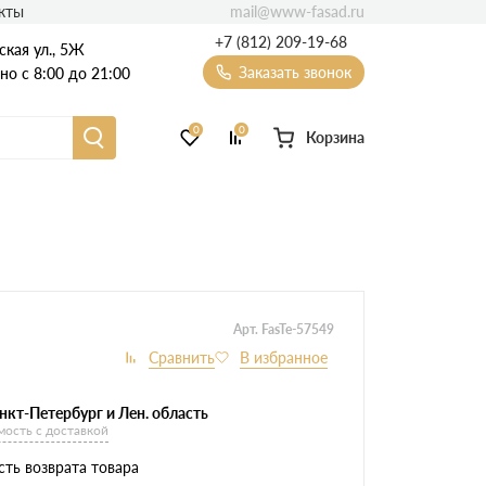
mail@www-fasad.ru
кты
+7 (812) 209-19-68
ская ул., 5Ж
Заказать звонок
о с 8:00 до 21:00
0
0
Корзина
Фиброцементный сайдинг
Фасадные пластиковые панели
Арт. FasTe-57549
нкт-Петербург и Лен. область
мость с доставкой
ть возврата товара