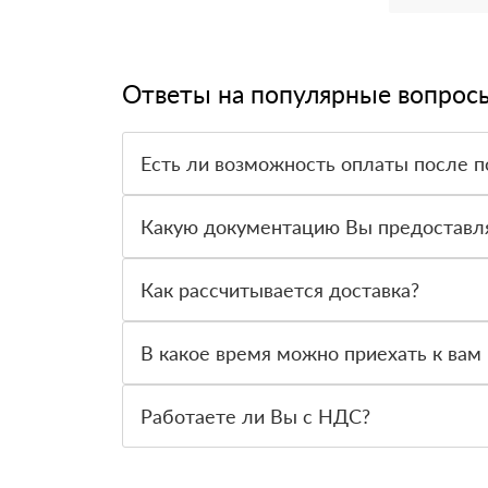
Ответы на популярные вопрос
Есть ли возможность оплаты после п
Да. Самый распространенный способ оплаты у н
вправе от него отказаться.
Какую документацию Вы предоставл
С каждой товарной позицией мы предоставляем
Как рассчитывается доставка?
После оформления заявки с Вами свяжется пер
стоимости и сроков доставки, которые впослед
В какое время можно приехать к вам 
Вы можете приехать к нам в офис по адресу: Сан
Работаете ли Вы с НДС?
Да, мы работаем с НДС 20% — то есть на обще