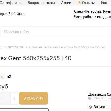
Сертификаты
Вопросы-ответы
Акции
Отзывы
Конта
Санкт-Петербург, ​Киев
адской области
Часы работы: ежедневн
еталлический сайдинг
Вспененный сайдинг
ли
Термопанели
Термопанель угловая KlinkerFlex Gent 560х255х255 | 40
lex Gent 560х255х255 | 40
ормованный сайдинг
Софиты
асадная плитка Технониколь
Фасадные термопанели
auberk
т.
м2
руб
Доставка в Са
+
В КОРЗИНУ
Узнать стои
Возможнос