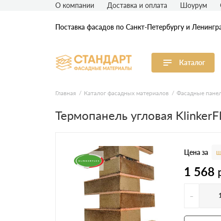
О компании
Доставка и оплата
Шоурум
Поставка фасадов по Санкт-Петербургу и Ленингр
Каталог
Виниловый сайдинг
М
Главная
Каталог фасадных материалов
Фасадные пане
Термопанель угловая KlinkerF
Акриловый сайдинг
Ф
Ф
Фасадная штукатурка
H
Цена за
ш
1 568
-