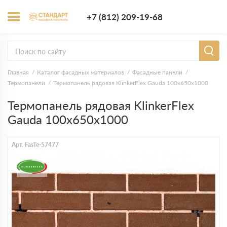
+7 (812) 209-1
+7 (812) 209-19-68
Заказать з
Главная
Каталог фасадных материалов
Фасадные панели
Термопанели
Термопанель рядовая KlinkerFlex Gauda 100х650х1000
Термопанель рядовая KlinkerFlex
Gauda 100х650х1000
Арт. FasTe-57477