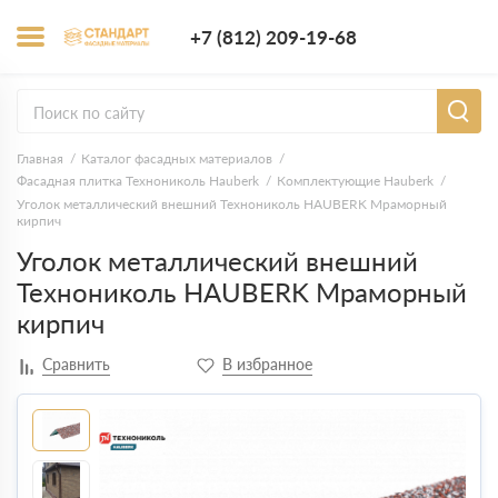
+7 (812) 209-1
+7 (812) 209-19-68
Заказать з
Главная
Каталог фасадных материалов
Фасадная плитка Технониколь Hauberk
Комплектующие Hauberk
Уголок металлический внешний Технониколь HAUBERK Мраморный
кирпич
Уголок металлический внешний
Технониколь HAUBERK Мраморный
кирпич