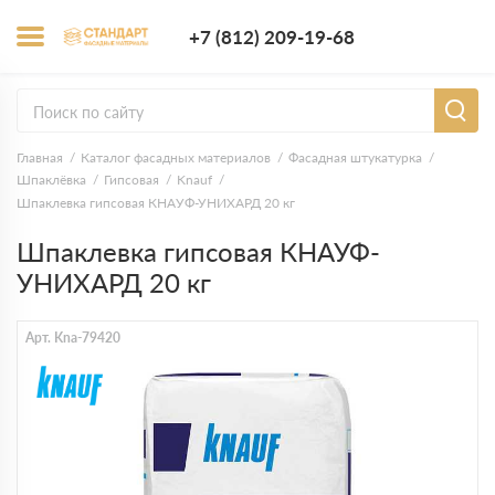
+7 (812) 209-1
+7 (812) 209-19-68
Заказать з
Главная
Каталог фасадных материалов
Фасадная штукатурка
Шпаклёвка
Гипсовая
Knauf
Шпаклевка гипсовая КНАУФ-УНИХАРД 20 кг
Шпаклевка гипсовая КНАУФ-
УНИХАРД 20 кг
Арт. Kna-79420