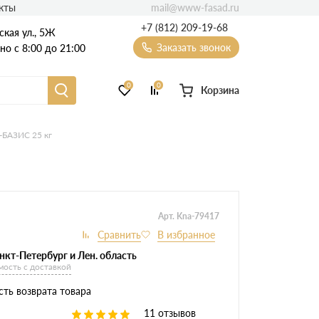
mail@www-fasad.ru
кты
+7 (812) 209-19-68
ская ул., 5Ж
Заказать звонок
о с 8:00 до 21:00
0
0
Корзина
Фиброцементный сайдинг
-БАЗИС 25 кг
Фасадные пластиковые панели
Арт. Kna-79417
нкт-Петербург и Лен. область
мость с доставкой
ть возврата товара
11 отзывов