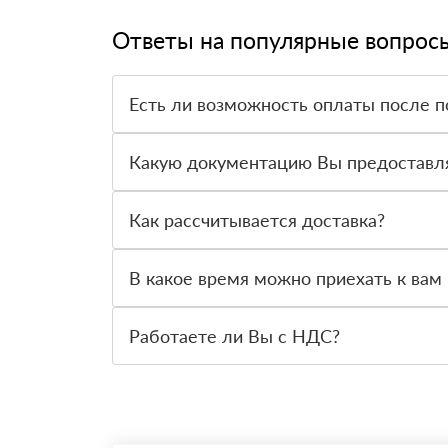
Ответы на популярные вопрос
Есть ли возможность оплаты после п
Да. Самый распространенный способ оплаты у н
вправе от него отказаться.
Какую документацию Вы предоставл
С каждой товарной позицией мы предоставляем
Как рассчитывается доставка?
После оформления заявки с Вами свяжется пер
стоимости и сроков доставки, которые впослед
В какое время можно приехать к вам 
Вы можете приехать к нам в офис по адресу: Сан
Работаете ли Вы с НДС?
Да, мы работаем с НДС 20% — то есть на обще