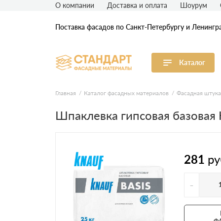
О компании
Доставка и оплата
Шоурум
Поставка фасадов по Санкт-Петербургу и Ленингр
Каталог
Виниловый сайдинг
М
Главная
Каталог фасадных материалов
Фасадная штука
Шпаклевка гипсовая базовая
Акриловый сайдинг
Ф
Ф
Фасадная штукатурка
H
281
ру
-
Ф