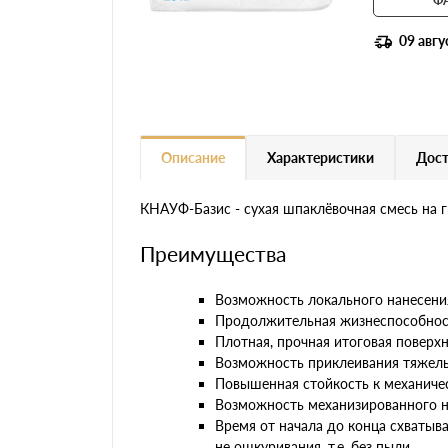
09 авгу
Описание
Характеристики
Дост
КНАУФ-Базис - сухая шпаклёвочная смесь на 
Преимущества
Возможность локального нанесени
Продолжительная жизнеспособност
Плотная, прочная итоговая поверх
Возможность приклеивания тяжелых
Повышенная стойкость к механич
Возможность механизированного н
Время от начала до конца схватыв
не ошкуривания, т.е. без пыли