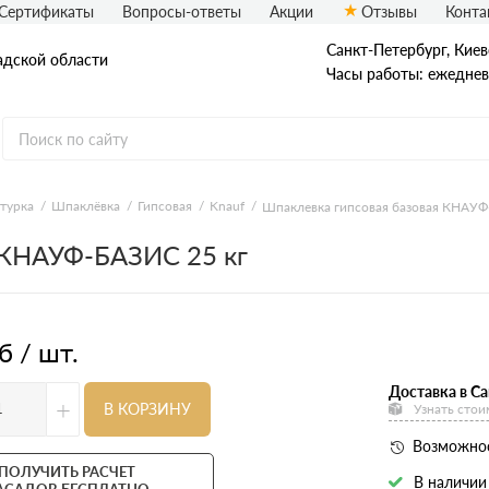
Сертификаты
Вопросы-ответы
Акции
Отзывы
Конта
Санкт-Петербург, ​Киев
адской области
Часы работы: ежедневн
еталлический сайдинг
Вспененный сайдинг
турка
Шпаклёвка
Гипсовая
Knauf
Шпаклевка гипсовая базовая КНАУФ
 КНАУФ-БАЗИС 25 кг
ормованный сайдинг
Софиты
асадная плитка Технониколь
Фасадные термопанели
auberk
б / шт.
Доставка в Са
+
В КОРЗИНУ
Узнать стои
Возможнос
ПОЛУЧИТЬ РАСЧЕТ
В наличии
АСАДОВ БЕСПЛАТНО