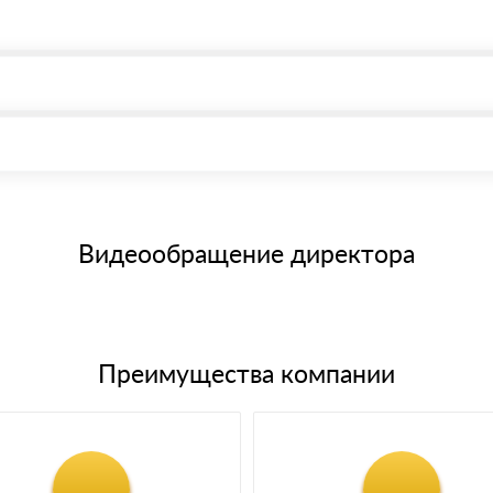
, возможна через системы электронных платежей.
иема материала после проверки качества и количества заказанного
15 и не более 19 символов
е номенклатуру товара, количество. После оплаты осуществляется 
щим банковским картам
Видеообращение директора
Преимущества компании