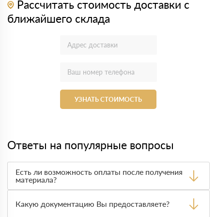
Рассчитать стоимость доставки с
ближайшего склада
УЗНАТЬ СТОИМОСТЬ
Ответы на популярные вопросы
Есть ли возможность оплаты после получения
материала?
Да. Самый распространенный способ оплаты у нас -
оплата по факту получения товара. При этом, если
Какую документацию Вы предоставляете?
доставленный товар был ненадлежащего качества, то