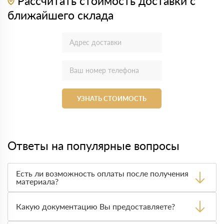
Рассчитать стоимость доставки с
ближайшего склада
УЗНАТЬ СТОИМОСТЬ
Ответы на популярные вопросы
Есть ли возможность оплаты после получения
материала?
Да. Самый распространенный способ оплаты у нас -
оплата по факту получения товара. При этом, если
Какую документацию Вы предоставляете?
доставленный товар был ненадлежащего качества, то
Вы вправе от него отказаться.