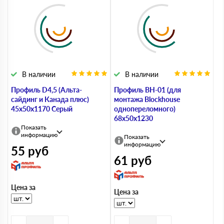
В наличии
В наличии
Профиль D4,5 (Альта-
Профиль BH-01 (для
сайдинг и Канада плюс)
монтажа Blockhouse
45х50х1170 Серый
однопереломного)
68х50х1230
Показать
информацию
Показать
информацию
55
руб
61
руб
Цена за
Цена за