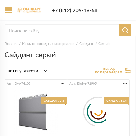
+7 (812) 209-1
+7 (812) 209-19-68
Заказать з
Главная
Каталог фасадных материалов
Сайдинг
Серый
Сайдинг серый
Выбор
по параметрам
Арт. Eko-74105
Арт. BloNe-72905
СКИДКА 35%
СКИДКА 35%