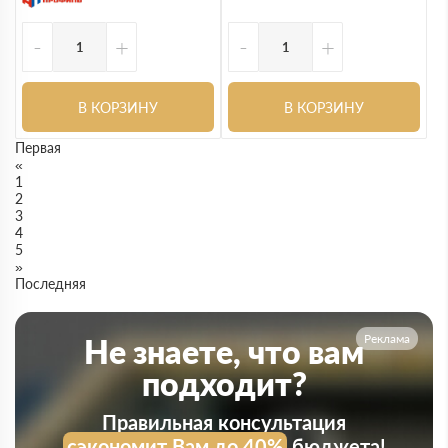
-
+
-
+
В КОРЗИНУ
В КОРЗИНУ
Первая
«
1
2
3
4
5
»
Последняя
Реклама
Не знаете, что вам
подходит?
Правильная консультация
сэкономит Вам до 40%
бюджета!