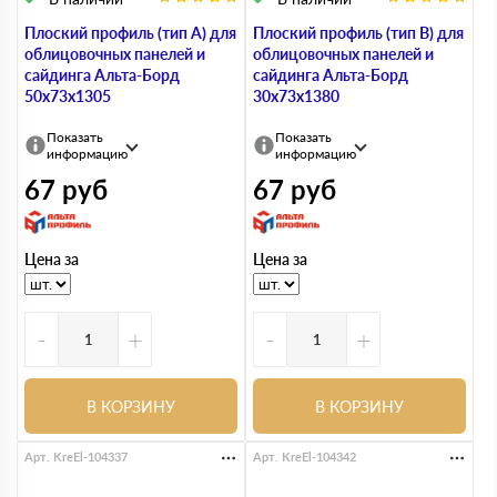
Плоский профиль (тип А) для
Плоский профиль (тип В) для
облицовочных панелей и
облицовочных панелей и
сайдинга Альта-Борд
сайдинга Альта-Борд
50х73х1305
30х73х1380
Показать
Показать
информацию
информацию
67
руб
67
руб
Цена за
Цена за
-
+
-
+
В КОРЗИНУ
В КОРЗИНУ
Арт. KreEl-104337
Арт. KreEl-104342