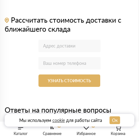
Рассчитать стоимость доставки с
ближайшего склада
УЗНАТЬ СТОИМОСТЬ
Ответы на популярные вопросы
Мы используем
cookie
для работы сайта
Ок
0
0
Есть ли возможность оплаты после получения
материала?
Каталог
Сравнение
Избранное
Корзина