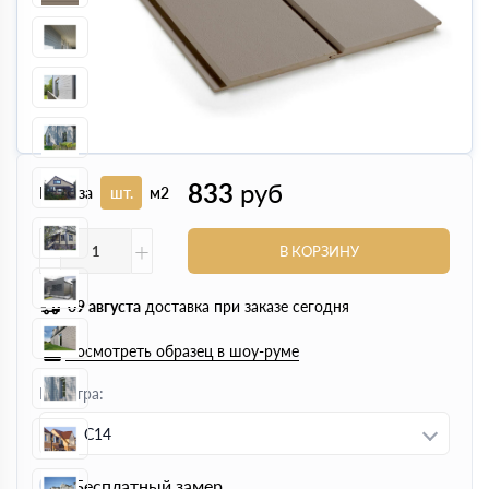
833
руб
Цена за
шт.
м2
-
+
В КОРЗИНУ
09 августа
доставка при заказе сегодня
Посмотреть образец в шоу-руме
Палитра:
C14
Бесплатный замер