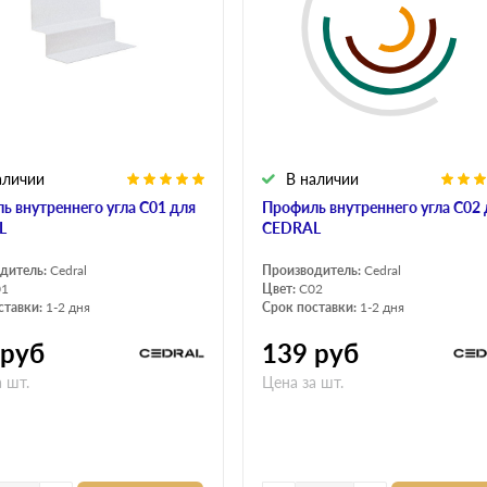
аличии
В наличии
ь внутреннего угла С01 для
Профиль внутреннего угла С02 
L
CEDRAL
дитель:
Cedral
Производитель:
Cedral
01
Цвет:
C02
ставки:
1-2 дня
Срок поставки:
1-2 дня
руб
139
руб
 шт.
Цена за шт.