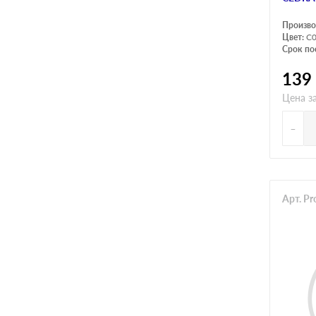
Произво
Цвет:
C
Срок по
139
Цена за
-
Арт. P