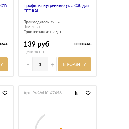
/С19
Профиль внутреннего угла С30 для
CEDRAL
Производитель:
Cedral
Цвет:
C30
Срок поставки:
1-2 дня
139
руб
Цена за шт.
-
+
НУ
В КОРЗИНУ
Арт. ProVnUC-47456