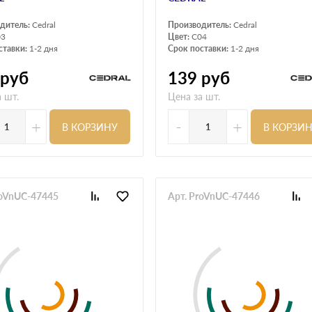
дитель:
Cedral
Производитель:
Cedral
03
Цвет:
C04
ставки:
1-2 дня
Срок поставки:
1-2 дня
руб
139
руб
 шт.
Цена за шт.
+
-
+
В КОРЗИНУ
В КОРЗИ
roVnUC-47445
Арт. ProVnUC-47446