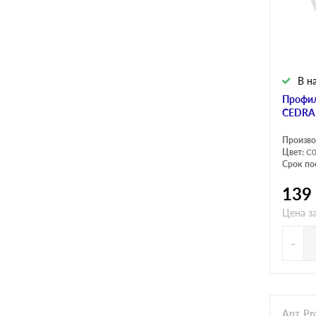
В н
Профил
CEDRA
Произво
Цвет:
C
Срок по
139
Цена за
-
Арт. P