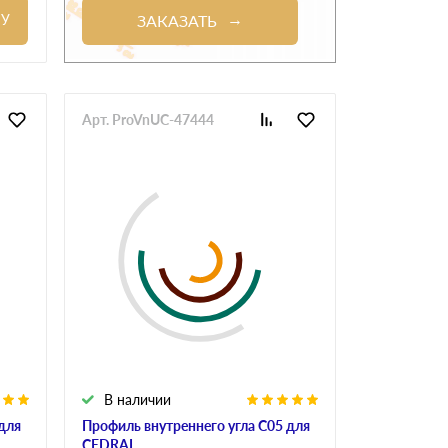
НУ
ЗАКАЗАТЬ
Арт. ProVnUC-47444
В наличии
для
Профиль внутреннего угла С05 для
CEDRAL