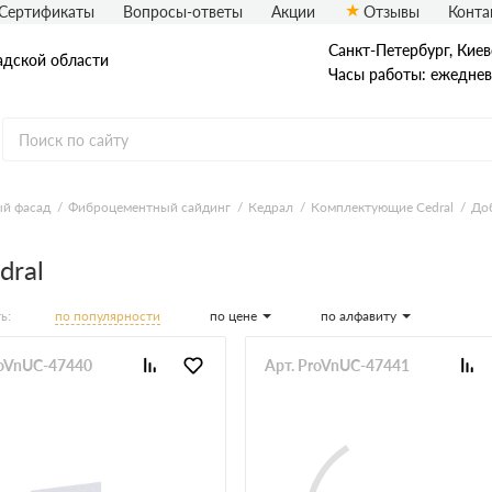
Сертификаты
Вопросы-ответы
Акции
Отзывы
Конта
Санкт-Петербург, ​Киев
адской области
Часы работы: ежедневн
еталлический сайдинг
Вспененный сайдинг
й фасад
Фиброцементный сайдинг
Кедрал
Комплектующие Cedral
До
ормованный сайдинг
Софиты
dral
асадная плитка Технониколь
по популярности
по цене
по алфавиту
ь:
Фасадные термопанели
auberk
roVnUC-47440
Арт. ProVnUC-47441