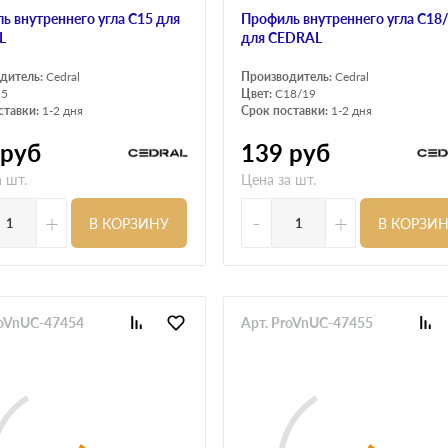
ь внутреннего угла С15 для
Профиль внутреннего угла С18
L
для CEDRAL
дитель:
Cedral
Производитель:
Cedral
15
Цвет:
C18/19
ставки:
1-2 дня
Срок поставки:
1-2 дня
руб
139
руб
 шт.
Цена за шт.
+
-
+
В КОРЗИНУ
В КОРЗИ
roVnUC-47454
Арт. ProVnUC-47455