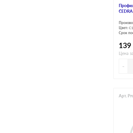
Профил
CEDRA
Произво
Цвет:
C
Срок по
139
Цена за
-
Арт. P