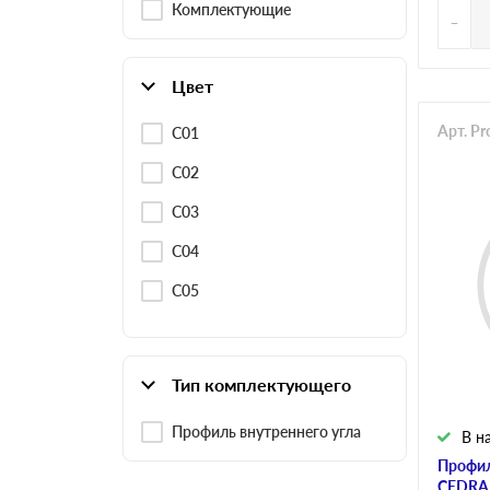
Комплектующие
-
Цвет
Арт. P
C01
C02
C03
C04
C05
Тип комплектующего
Профиль внутреннего угла
В н
Профил
CEDRA