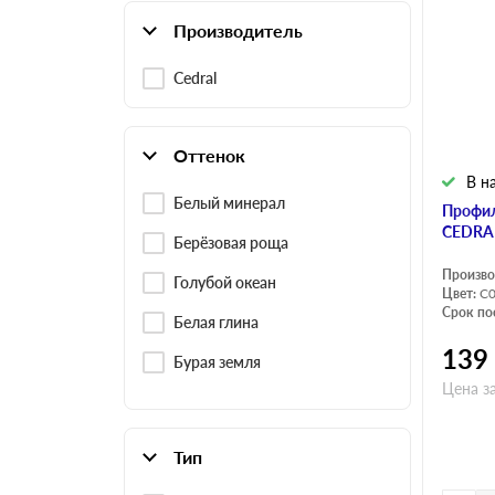
Производитель
Cedral
Оттенок
В н
Белый минерал
Профил
CEDRA
Берёзовая роща
Произво
Голубой океан
Цвет:
C
Срок по
Белая глина
139
Бурая земля
Цена за
Тип