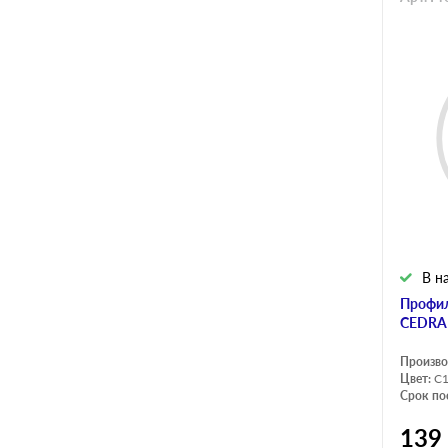
В н
Профил
CEDRA
Произво
Цвет:
C
Срок по
139