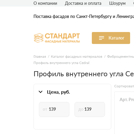
О компании
Доставка и оплата
Шоурум
Поставка фасадов по Санкт-Петербургу и Ленингр
Каталог
Виниловый сайдинг
М
Главная
Каталог фасадных материалов
Фиброцементны
Профиль внутреннего угла Cedral
Акриловый сайдинг
Ф
Профиль внутреннего угла Ce
Ф
Сортироват
Фасадная штукатурка
H
Цена, руб.
Арт. P