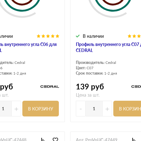
аличии
В наличии
ь внутреннего угла С06 для
Профиль внутреннего угла С07 
L
CEDRAL
дитель:
Cedral
Производитель:
Cedral
06
Цвет:
C07
ставки:
1-2 дня
Срок поставки:
1-2 дня
руб
139
руб
 шт.
Цена за шт.
+
-
+
В КОРЗИНУ
В КОРЗИ
roVnUC-47448
Арт. ProVnUC-47449