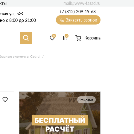
mail@www-fasad.ru
кты
+7 (812) 209-19-68
ская ул., 5Ж
Заказать звонок
о с 8:00 до 21:00
0
0
Корзина
Фиброцементный сайдинг
борные элементы Cedral
Фасадные пластиковые панели
Реклама