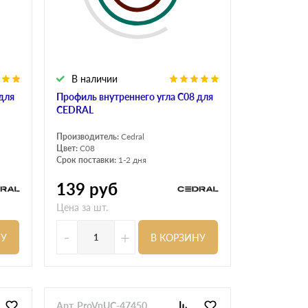
В наличии
для
Профиль внутреннего угла С08 для
CEDRAL
Производитель:
Cedral
Цвет:
C08
Срок поставки:
1-2 дня
139
руб
Цена за шт.
-
+
НУ
В КОРЗИНУ
Арт. ProVnUC-47450