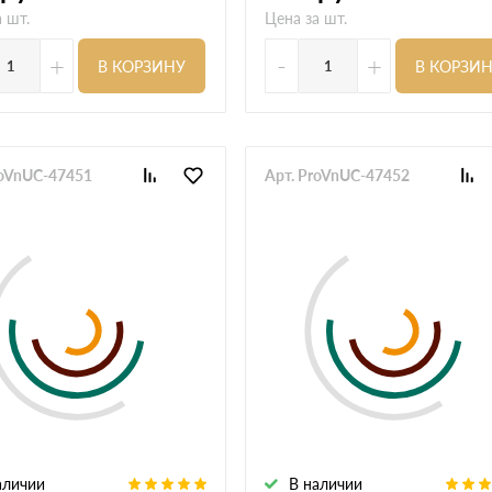
 шт.
Цена за шт.
+
-
+
В КОРЗИНУ
В КОРЗИ
roVnUC-47451
Арт. ProVnUC-47452
аличии
В наличии