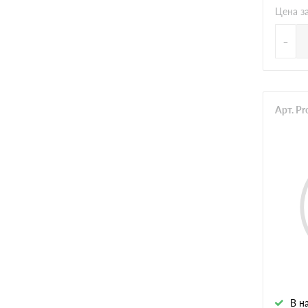
Цена за
-
Арт. P
В н