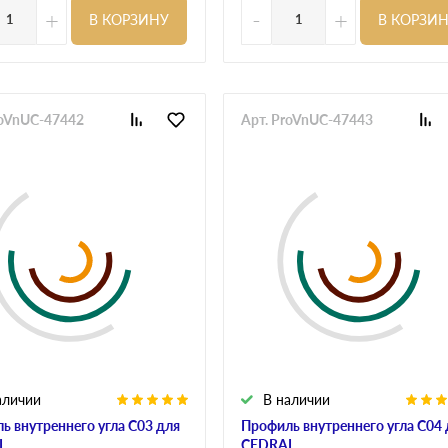
+
-
+
В КОРЗИНУ
В КОРЗИ
roVnUC-47442
Арт. ProVnUC-47443
аличии
В наличии
ь внутреннего угла С03 для
Профиль внутреннего угла С04 
L
CEDRAL