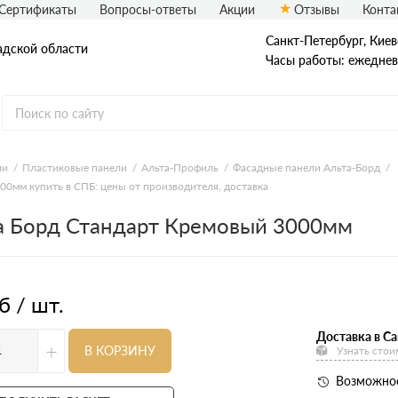
Сертификаты
Вопросы-ответы
Акции
Отзывы
Конта
Санкт-Петербург, ​Киев
адской области
Часы работы: ежедневн
еталлический сайдинг
Вспененный сайдинг
ли
Пластиковые панели
Альта-Профиль
Фасадные панели Альта-Борд
0мм купить в СПБ: цены от производителя, доставка
ормованный сайдинг
Софиты
а Борд Стандарт Кремовый 3000мм
асадная плитка Технониколь
Фасадные термопанели
auberk
б / шт.
Доставка в Са
+
В КОРЗИНУ
Узнать стои
Возможнос