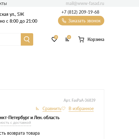
mail@www-fasad.ru
кты
+7 (812) 209-19-68
ская ул., 5Ж
Заказать звонок
о с 8:00 до 21:00
0
0
Корзина
Фиброцементный сайдинг
Фасадные пластиковые панели
Арт. FasPaA-36839
нкт-Петербург и Лен. область
мость с доставкой
ть возврата товара