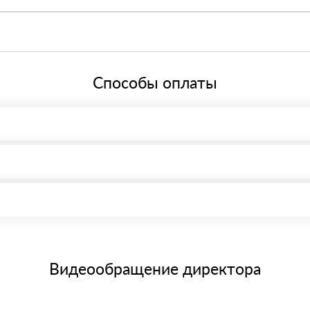
кт-Петербург, ​Киевская ул., 5Ж Режим работы: с 8:00-21:00.
й системе налогообложения.
Способы оплаты
, возможна через системы электронных платежей.
иема материала после проверки качества и количества заказанного
15 и не более 19 символов
е номенклатуру товара, количество. После оплаты осуществляется 
щим банковским картам
Видеообращение директора