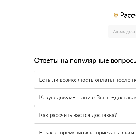
Расс
Ответы на популярные вопрос
Есть ли возможность оплаты после п
Да. Самый распространенный способ оплаты у н
вправе от него отказаться.
Какую документацию Вы предоставл
С каждой товарной позицией мы предоставляем
Как рассчитывается доставка?
После оформления заявки с Вами свяжется пер
стоимости и сроков доставки, которые впослед
В какое время можно приехать к вам 