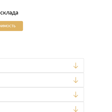
 склада
ТОИМОСТЬ
ный товар был ненадлежащего качества, то Вы
тную накладную.
ает заявку нашему логисту для оценки