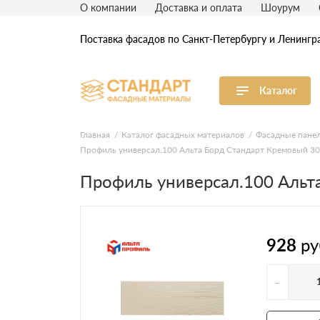
О компании
Доставка и оплата
Шоурум
Поставка фасадов по Санкт-Петербургу и Ленингр
Каталог
Виниловый сайдинг
М
Главная
Каталог фасадных материалов
Фасадные пане
Профиль универсал.100 Альта Борд Стандарт Кремовый 300
Акриловый сайдинг
Ф
Профиль универсал.100 Альт
Ф
Фасадная штукатурка
H
928
ру
-