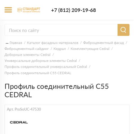
+7 (812) 209-1
+7 (812) 209-19-68
Заказать з
...
Главная
Каталог фасадных материалов
Фиброцементный фасад
Фиброцементный сайдинг
Кедрал
Комплектующие Cedral
Доборные элементы Cedral
Универсальные доборные элементы Cedral
Профиль соединительный универсальный Cedral
Профиль соединительный С55 CEDRAL
Профиль соединительный С55
CEDRAL
Арт. ProSoUC-47530