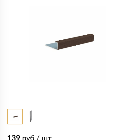
139
руб / шт.