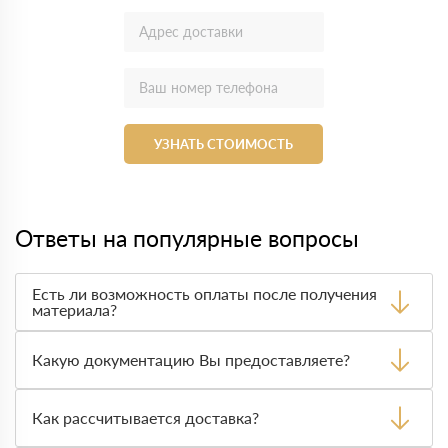
УЗНАТЬ СТОИМОСТЬ
Ответы на популярные вопросы
Есть ли возможность оплаты после получения
материала?
Да. Самый распространенный способ оплаты у нас -
оплата по факту получения товара. При этом, если
Какую документацию Вы предоставляете?
доставленный товар был ненадлежащего качества, то
Вы вправе от него отказаться.
С каждой товарной позицией мы предоставляем все
сертификаты и паспорта качества, а также товарно-
Как рассчитывается доставка?
транспортную накладную.