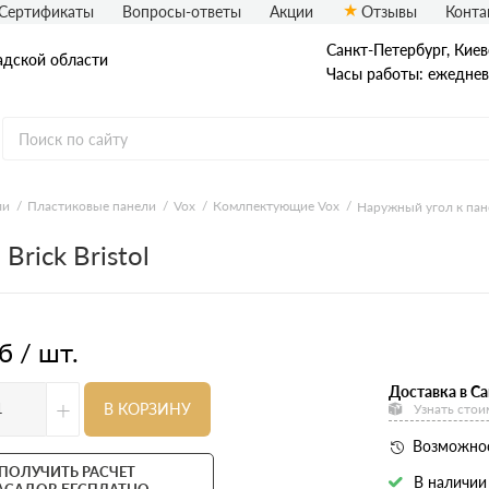
Сертификаты
Вопросы-ответы
Акции
Отзывы
Конта
Санкт-Петербург, ​Киев
адской области
Часы работы: ежедневн
еталлический сайдинг
Вспененный сайдинг
ли
Пластиковые панели
Vox
Комлпектующие Vox
Наружный угол к панел
Brick Bristol
ормованный сайдинг
Софиты
асадная плитка Технониколь
Фасадные термопанели
auberk
б / шт.
Доставка в Са
+
В КОРЗИНУ
Узнать стои
Возможнос
ПОЛУЧИТЬ РАСЧЕТ
В наличии
АСАДОВ БЕСПЛАТНО