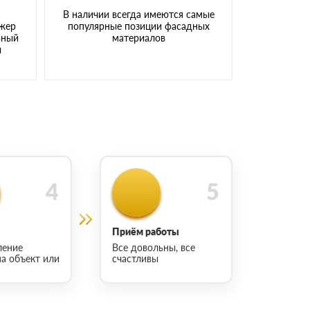
В наличии всегда имеются самые
джер
популярные позиции фасадных
ьный
материалов
ы
Приём работы
ление
Все довольны, все
на объект или
счастливы