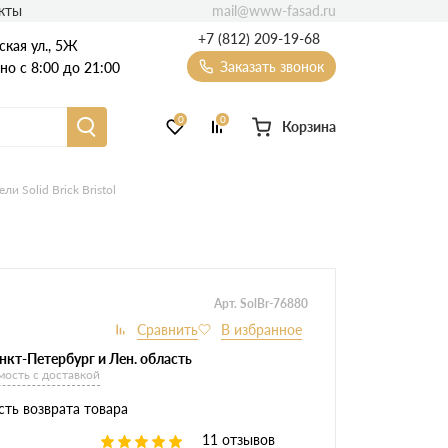
mail@www-fasad.ru
кты
+7 (812) 209-19-68
ская ул., 5Ж
Заказать звонок
о с 8:00 до 21:00
0
0
Корзина
Фиброцементный сайдинг
и Solid Brick Bristol
Фасадные пластиковые панели
Арт. SolBr-76880
нкт-Петербург и Лен. область
мость с доставкой
ть возврата товара
11 отзывов