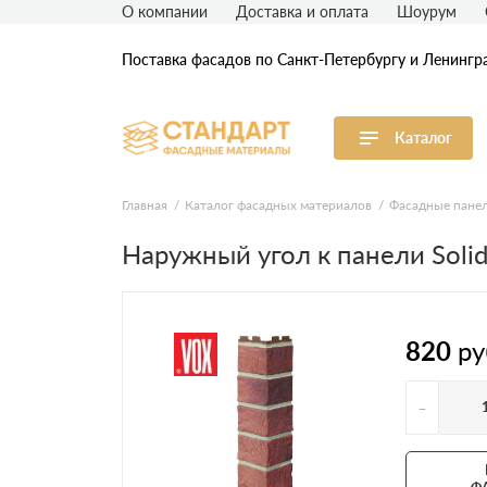
О компании
Доставка и оплата
Шоурум
Поставка фасадов по Санкт-Петербургу и Ленингр
Каталог
Виниловый сайдинг
М
Главная
Каталог фасадных материалов
Фасадные пане
Наружный угол к панели Solid 
Акриловый сайдинг
Ф
Ф
Фасадная штукатурка
H
820
ру
-
Ф