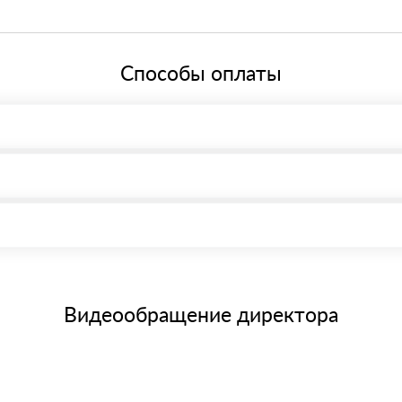
й системе налогообложения.
Способы оплаты
, возможна через системы электронных платежей.
иема материала после проверки качества и количества заказанного
15 и не более 19 символов
е номенклатуру товара, количество. После оплаты осуществляется 
щим банковским картам
Видеообращение директора