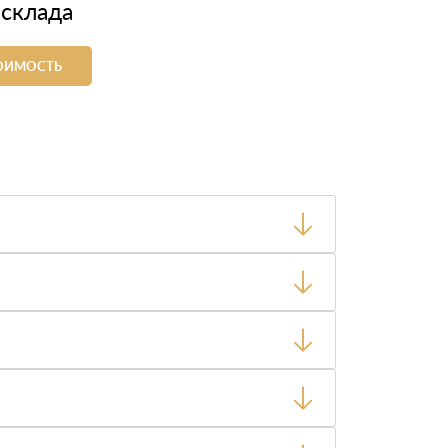
 склада
ТОИМОСТЬ
ный товар был ненадлежащего качества, то Вы
тную накладную.
ает заявку нашему логисту для оценки