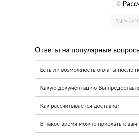
Расс
Ответы на популярные вопрос
Есть ли возможность оплаты после п
Да. Самый распространенный способ оплаты у н
вправе от него отказаться.
Какую документацию Вы предоставл
С каждой товарной позицией мы предоставляем
Как рассчитывается доставка?
После оформления заявки с Вами свяжется пер
стоимости и сроков доставки, которые впослед
В какое время можно приехать к вам 
Вы можете приехать к нам в офис по адресу: Сан