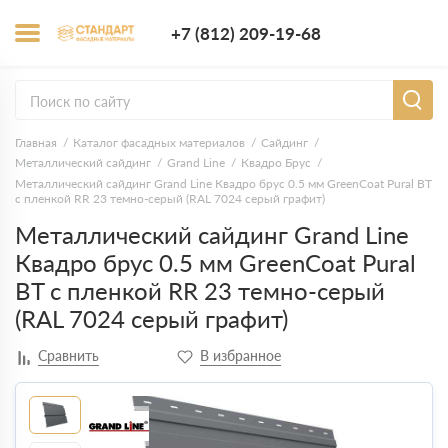
+7 (812) 209-1
+7 (812) 209-19-68
Заказать з
Главная
Каталог фасадных материалов
Сайдинг
Металлический сайдинг
Grand Line
Квадро Брус
Металлический сайдинг Grand Line Квадро брус 0.5 мм GreenCoat Pural BT
с пленкой RR 23 темно-серый (RAL 7024 серый графит)
Металлический сайдинг Grand Line
Квадро брус 0.5 мм GreenCoat Pural
BT с пленкой RR 23 темно-серый
(RAL 7024 серый графит)