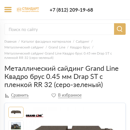
+7 (812) 209-1
+7 (812) 209-19-68
Заказать з
Главная
Каталог фасадных материалов
Сайдинг
Металлический сайдинг
Grand Line
Квадро Брус
Металлический сайдинг Grand Line Квадро брус 0.45 мм Drap ST с
пленкой RR 32 (серо-зеленый)
Металлический сайдинг Grand Line
Квадро брус 0.45 мм Drap ST с
пленкой RR 32 (серо-зеленый)