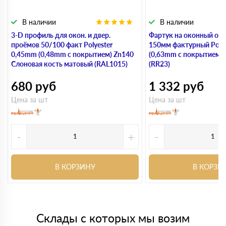
В наличии
В наличии
3-D профиль для окон. и двер.
Фартук на оконный от
проёмов 50/100 факт Polyester
150мм фактурный Poly
0,45mm (0,48mm с покрытием) Zn140
(0,63mm с покрытием)
Слоновая кость матовый (RAL1015)
(RR23)
680
руб
1 332
руб
Цена за шт
Цена за шт
-
+
-
В КОРЗИНУ
В КОРЗИ
Склады с которых мы возим