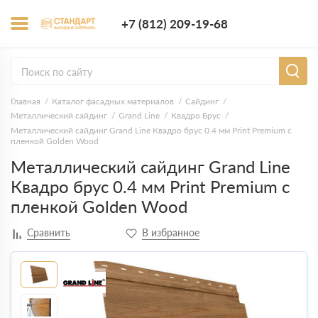
+7 (812) 209-1
+7 (812) 209-19-68
Заказать з
Главная
Каталог фасадных материалов
Сайдинг
Металлический сайдинг
Grand Line
Квадро Брус
Металлический сайдинг Grand Line Квадро брус 0.4 мм Print Premium с
пленкой Golden Wood
Металлический сайдинг Grand Line
Квадро брус 0.4 мм Print Premium с
пленкой Golden Wood