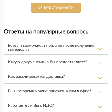
УЗНАТЬ СТОИМОСТЬ
Ответы на популярные вопросы
Есть ли возможность оплаты после получения
материала?
Да. Самый распространенный способ оплаты у нас -
оплата по факту получения товара. При этом, если
Какую документацию Вы предоставляете?
доставленный товар был ненадлежащего качества, то
Вы вправе от него отказаться.
С каждой товарной позицией мы предоставляем все
сертификаты и паспорта качества, а также товарно-
Как рассчитывается доставка?
транспортную накладную.
После оформления заявки с Вами свяжется
персональный менеджер для уточнения деталей заказа.
В какое время можно приехать к вам в офис?
Далее он передает заявку нашему логисту для оценки
стоимости и сроков доставки, которые впоследствии и
Вы можете приехать к нам в офис по адресу: Санкт-
оглашаются заказчику.
Петербург, ​Киевская ул., 5Ж Режим работы: с 8:00-21:00.
Работаете ли Вы с НДС?