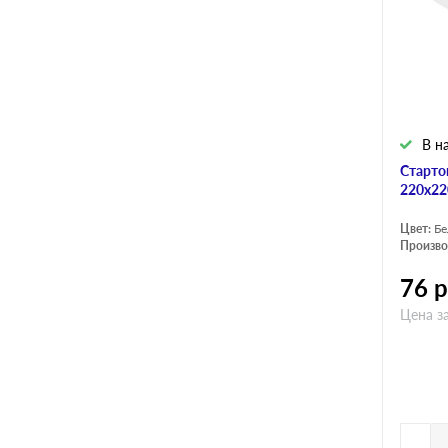
В н
Старто
220х22
Цвет:
Б
Произво
76
р
Цена за
-