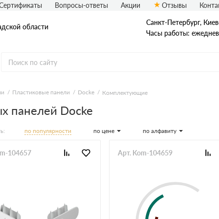
Сертификаты
Вопросы-ответы
Акции
Отзывы
Конта
Санкт-Петербург, ​Киев
адской области
Часы работы: ежедневн
еталлический сайдинг
Вспененный сайдинг
ли
Пластиковые панели
Docke
Комплектующие
х панелей Docke
ормованный сайдинг
Софиты
по популярности
по цене
по алфавиту
ь:
асадная плитка Технониколь
Фасадные термопанели
auberk
om-104657
Арт. Kom-104659