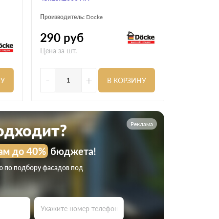
Производитель:
Docke
290
руб
Цена за шт.
-
+
НУ
В КОРЗИНУ
Реклама
подходит?
ам до 40%
бюджета!
ю по подбору фасадов под