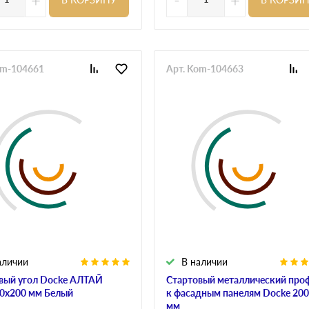
om-104661
Арт. Kom-104663
аличии
В наличии
вый угол Docke АЛТАЙ
Стартовый металлический про
0х200 мм Белый
к фасадным панелям Docke 20
мм