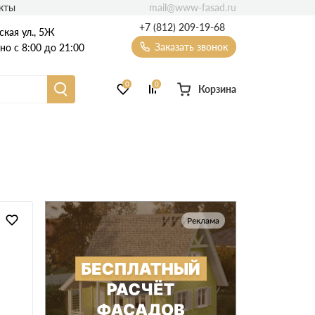
mail@www-fasad.ru
кты
+7 (812) 209-19-68
ская ул., 5Ж
Заказать звонок
о с 8:00 до 21:00
0
0
Корзина
Фиброцементный сайдинг
Фасадные пластиковые панели
Реклама