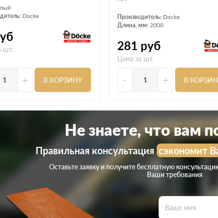
елый
дитель:
Docke
Производитель:
Docke
Длина, мм:
2000
уб
281
руб
 шт.
Цена за шт.
+
-
+
В КОРЗИНУ
В КОРЗИ
Не знаете, что вам 
Правильная консультация
сэкономит В
Оставьте заявку и получите бесплатную консультаци
Ваши требования