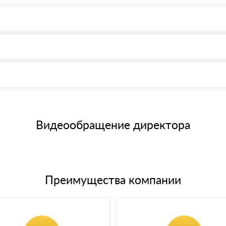
, возможна через системы электронных платежей.
иема материала после проверки качества и количества заказанного
15 и не более 19 символов
е номенклатуру товара, количество. После оплаты осуществляется 
щим банковским картам
Видеообращение директора
Преимущества компании