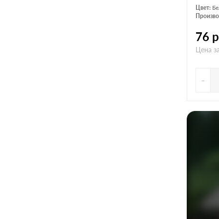
Цвет:
Б
Произво
76
р
Цена за
-