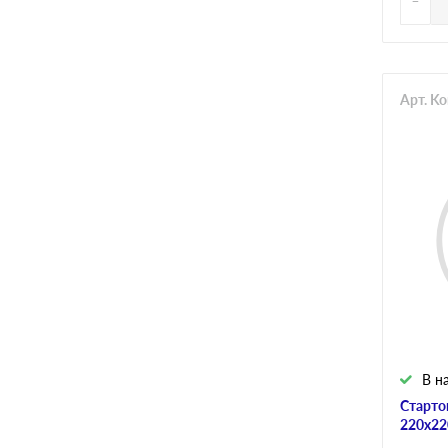
Арт. K
В н
Старто
220х22