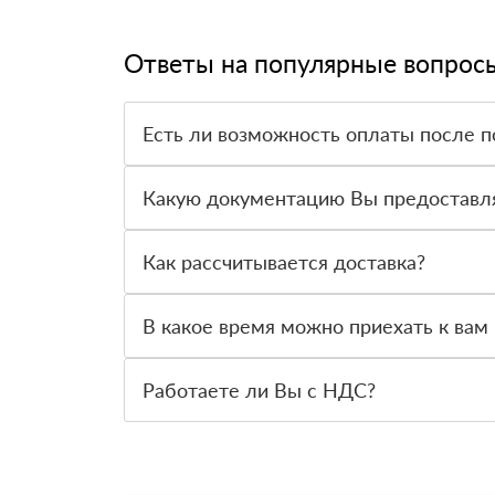
Ответы на популярные вопрос
Есть ли возможность оплаты после п
Да. Самый распространенный способ оплаты у н
вправе от него отказаться.
Какую документацию Вы предоставл
С каждой товарной позицией мы предоставляем
Как рассчитывается доставка?
После оформления заявки с Вами свяжется пер
стоимости и сроков доставки, которые впослед
В какое время можно приехать к вам 
Вы можете приехать к нам в офис по адресу: Сан
Работаете ли Вы с НДС?
Да, мы работаем с НДС 20% — то есть на обще