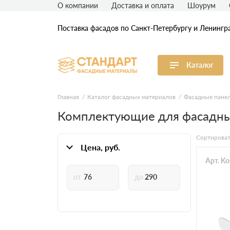
О компании
Доставка и оплата
Шоурум
Поставка фасадов по Санкт-Петербургу и Ленингр
Каталог
Виниловый сайдинг
М
Главная
Каталог фасадных материалов
Фасадные пане
Комплектующие для фасадны
Акриловый сайдинг
Ф
Сортироват
Ф
Цена, руб.
Фасадная штукатурка
H
Арт. K