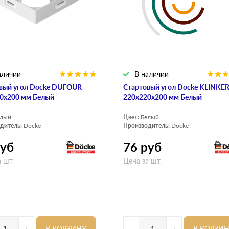
аличии
В наличии
вый угол Docke DUFOUR
Стартовый угол Docke KLINKE
0х200 мм Белый
220х220х200 мм Белый
елый
Цвет:
Белый
дитель:
Docke
Производитель:
Docke
уб
76
руб
 шт.
Цена за шт.
+
-
+
В КОРЗИНУ
В КОРЗИ