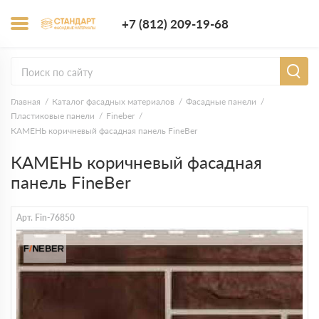
+7 (812) 209-1
+7 (812) 209-19-68
Заказать з
Главная
Каталог фасадных материалов
Фасадные панели
Пластиковые панели
Fineber
КАМЕНЬ коричневый фасадная панель FineBer
КАМЕНЬ коричневый фасадная
панель FineBer
Арт. Fin-76850