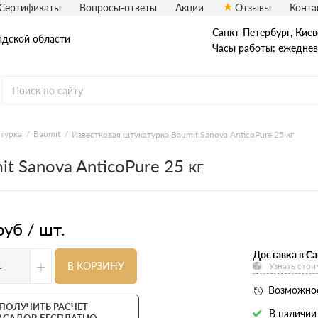
Сертификаты
Вопросы-ответы
Акции
Отзывы
Конта
Санкт-Петербург, ​Киев
адской области
Часы работы: ежедневн
еталлический сайдинг
Вспененный сайдинг
турка
Baumit
Известковая штукатурка Baumit Sanova AnticoPure 25 кг
t Sanova AnticoPure 25 кг
ормованный сайдинг
Софиты
асадная плитка Технониколь
Фасадные термопанели
auberk
руб / шт.
Доставка в Са
+
В КОРЗИНУ
Узнать стои
Возможнос
ПОЛУЧИТЬ РАСЧЕТ
В наличии
АСАДОВ БЕСПЛАТНО