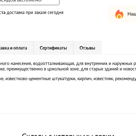
ста
доставка при заказе сегодня
Наш
авка и оплата
Сертификаты
Отзывы
ого нанесения, водоотталкивающая, для внутренних и наружных ра
е, преимущественно в цокольной зоне, для старых зданий и новостр
ые, известково-цементные штукатурки, кирпич, известняк, рекоменд
Склады с которых мы возим