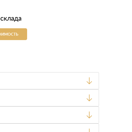
 склада
ТОИМОСТЬ
ный товар был ненадлежащего качества, то Вы
тную накладную.
ает заявку нашему логисту для оценки