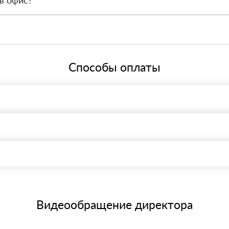
кт-Петербург, ​Киевская ул., 5Ж Режим работы: с 8:00-21:00.
й системе налогообложения.
Способы оплаты
, возможна через системы электронных платежей.
иема материала после проверки качества и количества заказанного
15 и не более 19 символов
е номенклатуру товара, количество. После оплаты осуществляется 
щим банковским картам
Видеообращение директора