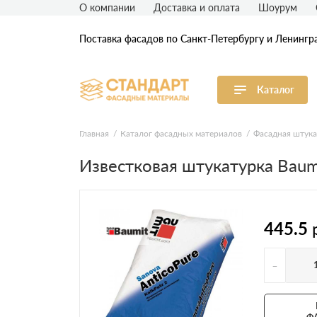
О компании
Доставка и оплата
Шоурум
Поставка фасадов по Санкт-Петербургу и Ленингр
Каталог
Виниловый сайдинг
М
Главная
Каталог фасадных материалов
Фасадная штука
Известковая штукатурка Baumi
Акриловый сайдинг
Ф
Ф
Фасадная штукатурка
H
445.5
-
Ф