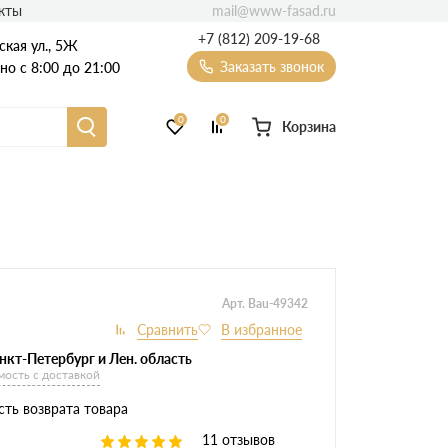
mail@www-fasad.ru
кты
+7 (812) 209-19-68
ская ул., 5Ж
Заказать звонок
о с 8:00 до 21:00
0
0
Корзина
Фиброцементный сайдинг
Фасадные пластиковые панели
Арт. Bau-49342
нкт-Петербург и Лен. область
мость с доставкой
ть возврата товара
11 отзывов