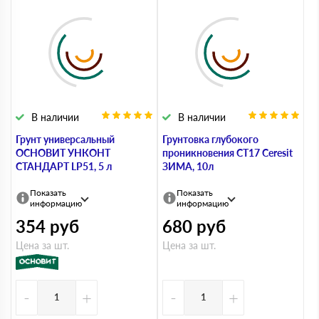
В наличии
В наличии
Грунт универсальный
Грунтовка глубокого
ОСНОВИТ УНКОНТ
проникновения СТ17 Ceresit
СТАНДАРТ LP51, 5 л
ЗИМА, 10л
Показать
Показать
информацию
информацию
354
руб
680
руб
Цена за шт.
Цена за шт.
-
+
-
+