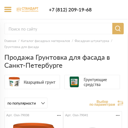
+7 (812) 209-1
+7 (812) 209-19-68
Заказать з
Главная
Каталог фасадных материалов
Фасадная штукатурка
Грунтовка для фасада
Продажа Грунтовка для фасада в
Санкт-Петербурге
Грунтующие
Кварцевый грунт
средства
Выбор
по параметрам
Арт. Osn-79038
Арт. Osn-79041