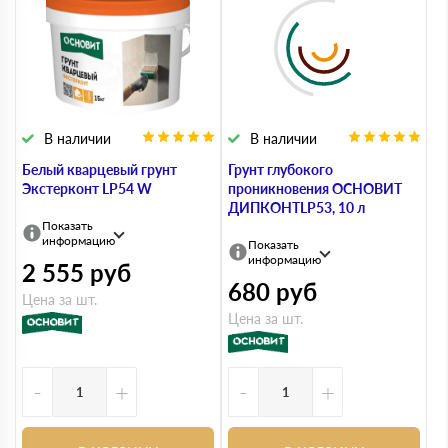
В наличии
В наличии
Белый кварцевый грунт
Грунт глубокого
Экстерконт LP54 W
проникновения ОСНОВИТ
ДИПКОНТLP53, 10 л
Показать
информацию
Показать
информацию
2 555
руб
680
руб
Цена за шт.
Цена за шт.
-
+
-
+