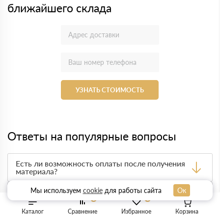
ближайшего склада
УЗНАТЬ СТОИМОСТЬ
Ответы на популярные вопросы
Есть ли возможность оплаты после получения
материала?
Да. Самый распространенный способ оплаты у нас -
Мы используем
cookie
для работы сайта
Ок
оплата по факту получения товара. При этом, если
Какую документацию Вы предоставляете?
0
0
доставленный товар был ненадлежащего качества, то
Вы вправе от него отказаться.
Каталог
Сравнение
Избранное
Корзина
С каждой товарной позицией мы предоставляем все