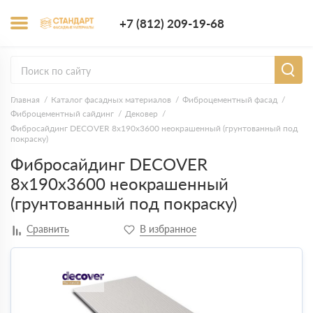
+7 (812) 209-1
+7 (812) 209-19-68
Заказать з
Главная
Каталог фасадных материалов
Фиброцементный фасад
Фиброцементный сайдинг
Дековер
Фибросайдинг DECOVER 8х190х3600 неокрашенный (грунтованный под
покраску)
Фибросайдинг DECOVER
8х190х3600 неокрашенный
(грунтованный под покраску)