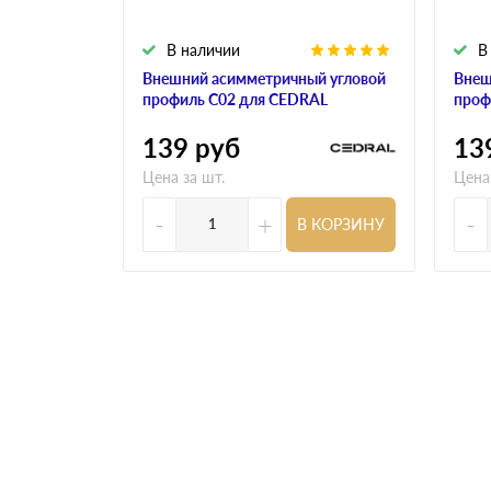
В наличии
В
Внешний асимметричный угловой
Внеш
профиль С02 для CEDRAL
проф
139
руб
13
Цена за шт.
Цена
-
+
-
В КОРЗИНУ