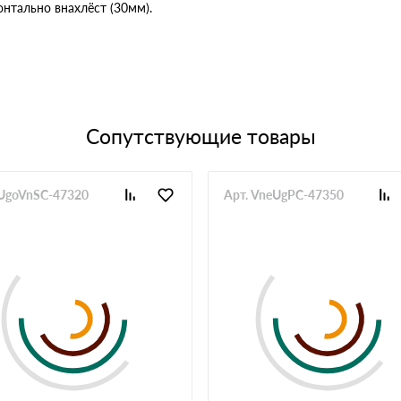
онтально внахлёст (30мм).
Сопутствующие товары
 UgoVnSC-47320
Арт. VneUgPC-47350