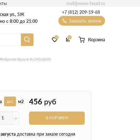
mail@www-fasad.ru
кты
+7 (812) 209-19-68
ская ул., 5Ж
Заказать звонок
о с 8:00 до 21:00
0
0
Корзина
Фиброцементный сайдинг
Фибратек Белый 8х190х3000
Фасадные пластиковые панели
456
руб
а
шт.
м2
+
В КОРЗИНУ
 августа
доставка при заказе сегодня