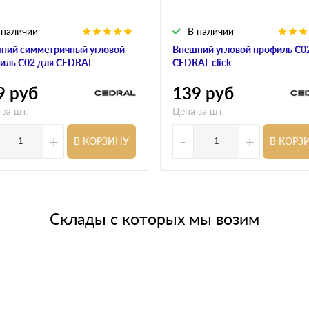
 наличии
В наличии
ний симметричный угловой
Внешний угловой профиль С0
иль С02 для CEDRAL
CEDRAL click
9
руб
139
руб
 за шт.
Цена за шт.
+
-
+
В КОРЗИНУ
В КОРЗ
Склады с которых мы возим