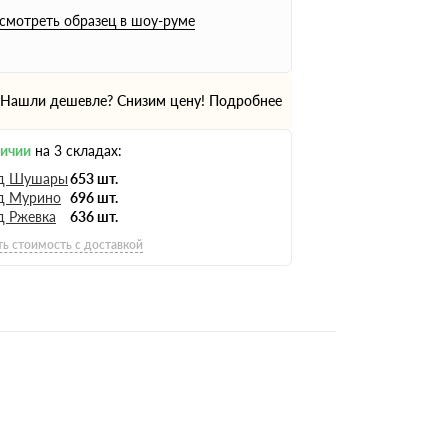
смотреть образец в шоу-руме
Нашли дешевле? Снизим цену!
Подробнее
личии
на 3 складах:
д Шушары
653 шт.
д Мурино
696 шт.
д Ржевка
636 шт.
ть стоимость с доставкой