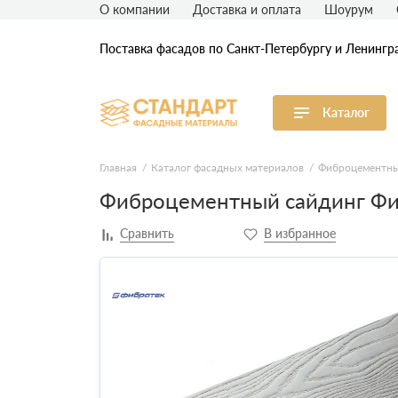
О компании
Доставка и оплата
Шоурум
Поставка фасадов по Санкт-Петербургу и Ленингр
Каталог
Виниловый сайдинг
М
Главная
Каталог фасадных материалов
Фиброцементны
Фиброцементный сайдинг Фи
Акриловый сайдинг
Ф
Ф
Фасадная штукатурка
H