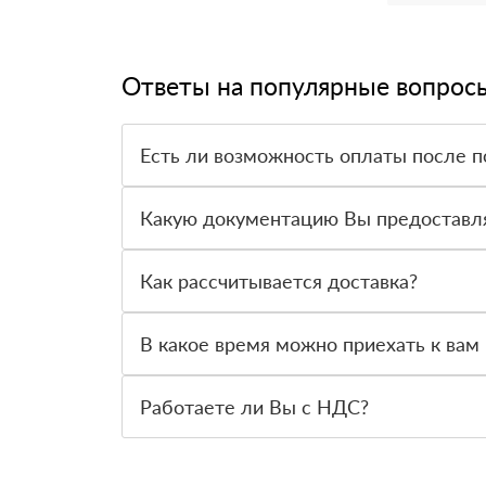
Ответы на популярные вопрос
Есть ли возможность оплаты после п
Да. Самый распространенный способ оплаты у н
вправе от него отказаться.
Какую документацию Вы предоставл
С каждой товарной позицией мы предоставляем
Как рассчитывается доставка?
После оформления заявки с Вами свяжется пер
стоимости и сроков доставки, которые впослед
В какое время можно приехать к вам 
Вы можете приехать к нам в офис по адресу: Сан
Работаете ли Вы с НДС?
Да, мы работаем с НДС 20% — то есть на обще