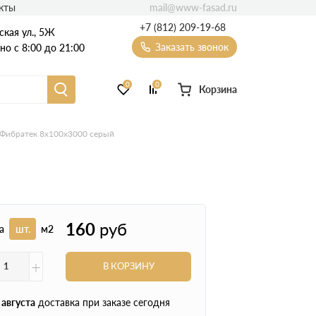
mail@www-fasad.ru
кты
+7 (812) 209-19-68
ская ул., 5Ж
Заказать звонок
о с 8:00 до 21:00
0
0
Корзина
Фиброцементный сайдинг
Фибратек 8х100х3000 серый
Фасадные пластиковые панели
160
руб
а
шт.
м2
+
В КОРЗИНУ
 августа
доставка при заказе сегодня