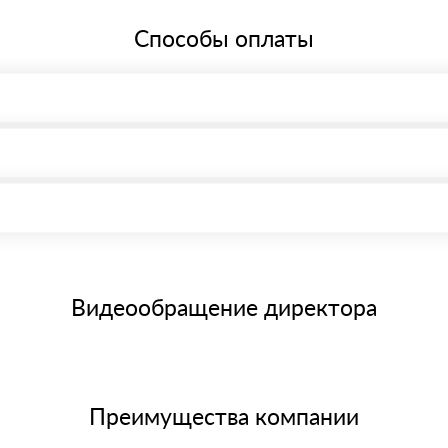
й системе налогообложения.
Способы оплаты
, возможна через системы электронных платежей.
иема материала после проверки качества и количества заказанного
15 и не более 19 символов
е номенклатуру товара, количество. После оплаты осуществляется 
щим банковским картам
Видеообращение директора
Преимущества компании