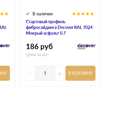
В наличии
В налич
Стартовый профиль
Угол внешн
 RAL
фибросайдинга Decover RAL 7024
фибросайди
Мокрый асфальт 0.7
7024 Мокрый
пленкой
186
руб
458
ру
Цена за шт.
Цена за шт.
-
+
-
ИНУ
В КОРЗИНУ