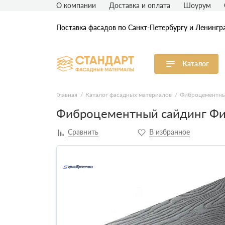
О компании
Доставка и оплата
Шоурум
Поставка фасадов по Санкт-Петербургу и Ленингр
Каталог
Виниловый сайдинг
М
Главная
Каталог фасадных материалов
Фиброцементны
Фиброцементный сайдинг Фи
Акриловый сайдинг
Ф
Ф
Фасадная штукатурка
H