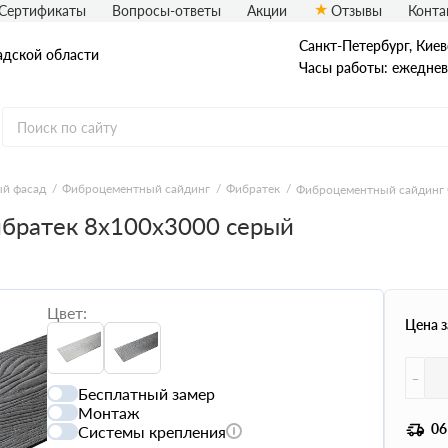
Сертификаты
Вопросы-ответы
Акции
Отзывы
Конта
Санкт-Петербург, ​Киев
адской области
Часы работы: ежедневн
еталлический сайдинг
Вспененный сайдинг
й фасад
Фиброцементный сайдинг
Фибратек
Фиброцементный сайдинг 
братек 8х100х3000 серый
ормованный сайдинг
Софиты
асадная плитка Технониколь
Фасадные термопанели
auberk
Цвет:
Цена з
-
Бесплатный замер
Монтаж
06
Системы крепления