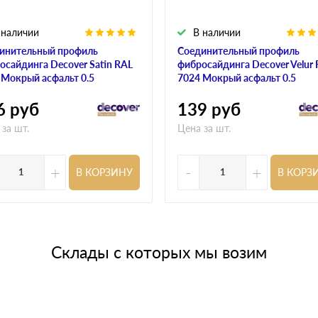
 наличии
В наличии
инительный профиль
Соединительный профиль
осайдинга Decover Satin RAL
фибросайдинга Decover Velur
 Мокрый асфальт 0.5
7024 Мокрый асфальт 0.5
6
руб
139
руб
 за шт.
Цена за шт.
+
-
+
В КОРЗИНУ
В КОРЗ
Склады с которых мы возим