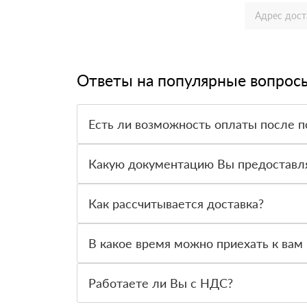
Ответы на популярные вопрос
Есть ли возможность оплаты после п
Да. Самый распространенный способ оплаты у н
вправе от него отказаться.
Какую документацию Вы предоставл
С каждой товарной позицией мы предоставляем
Как рассчитывается доставка?
После оформления заявки с Вами свяжется пер
стоимости и сроков доставки, которые впослед
В какое время можно приехать к вам 
Вы можете приехать к нам в офис по адресу: Сан
Работаете ли Вы с НДС?