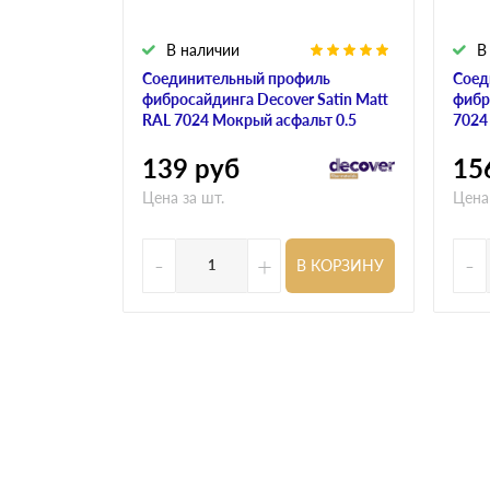
В наличии
В
Соединительный профиль
Соед
фибросайдинга Decover Satin Matt
фибр
RAL 7024 Мокрый асфальт 0.5
7024
139
руб
15
Цена за шт.
Цена
-
+
-
В КОРЗИНУ