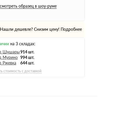
смотреть образец в шоу-руме
Нашли дешевле? Снизим цену!
Подробнее
личии
на 3 складах:
д Шушары
914 шт.
д Мурино
994 шт.
д Ржевка
644 шт.
ть стоимость с доставкой