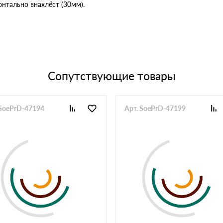
онтально внахлёст (30мм).
Сопутствующие товары
 SoePrD-47194
Арт. SoePrD-47199