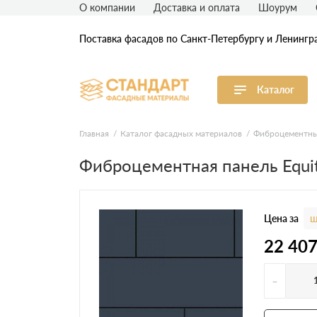
О компании
Доставка и оплата
Шоурум
Поставка фасадов по Санкт-Петербургу и Ленингр
Каталог
Виниловый сайдинг
М
Главная
Каталог фасадных материалов
Фиброцементны
Фиброцементная панель Equi
Акриловый сайдинг
Ф
Ф
Фасадная штукатурка
H
Цена за
ш
22 40
-