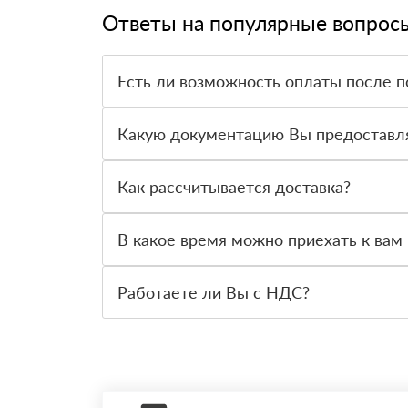
Ответы на популярные вопрос
Есть ли возможность оплаты после п
Да. Самый распространенный способ оплаты у н
вправе от него отказаться.
Какую документацию Вы предоставл
С каждой товарной позицией мы предоставляем
Как рассчитывается доставка?
После оформления заявки с Вами свяжется пер
стоимости и сроков доставки, которые впослед
В какое время можно приехать к вам 
Вы можете приехать к нам в офис по адресу: Сан
Работаете ли Вы с НДС?
Да, мы работаем с НДС 20% — то есть на обще