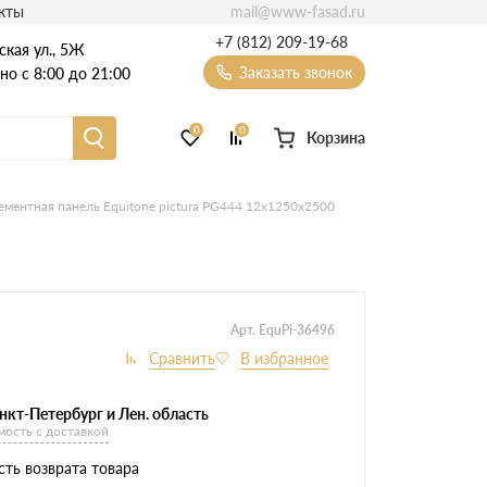
mail@www-fasad.ru
кты
+7 (812) 209-19-68
ская ул., 5Ж
Заказать звонок
о с 8:00 до 21:00
0
0
Корзина
Фиброцементный сайдинг
ментная панель Equitone pictura PG444 12х1250х2500
Фасадные пластиковые панели
Арт. EquPi-36496
нкт-Петербург и Лен. область
мость с доставкой
ть возврата товара