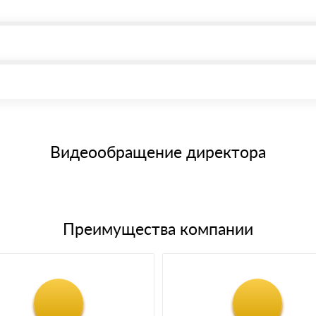
, возможна через системы электронных платежей.
иема материала после проверки качества и количества заказанного
15 и не более 19 символов
е номенклатуру товара, количество. После оплаты осуществляется 
щим банковским картам
Видеообращение директора
Преимущества компании