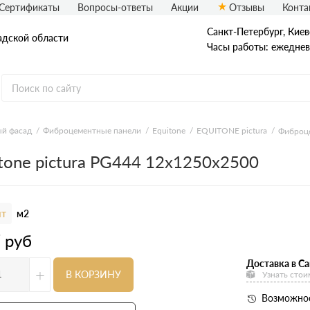
Сертификаты
Вопросы-ответы
Акции
Отзывы
Конта
Санкт-Петербург, ​Киев
адской области
Часы работы: ежедневн
еталлический сайдинг
Вспененный сайдинг
й фасад
Фиброцементные панели
Equitone
EQUITONE pictura
Фиброце
tone pictura PG444 12х1250х2500
ормованный сайдинг
Софиты
асадная плитка Технониколь
Фасадные термопанели
auberk
т
м2
7
руб
Доставка в Са
+
В КОРЗИНУ
Узнать стои
Возможнос