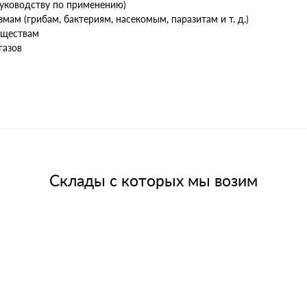
руководству по применению)
ам (грибам, бактериям, насекомым, паразитам и т. д.)
еществам
газов
Склады с которых мы возим