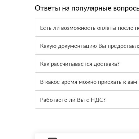
Ответы на популярные вопрос
Есть ли возможность оплаты после п
Да. Самый распространенный способ оплаты у н
вправе от него отказаться.
Какую документацию Вы предоставл
С каждой товарной позицией мы предоставляем
Как рассчитывается доставка?
После оформления заявки с Вами свяжется пер
стоимости и сроков доставки, которые впослед
В какое время можно приехать к вам 
Вы можете приехать к нам в офис по адресу: Сан
Работаете ли Вы с НДС?
Да, мы работаем с НДС 20% — то есть на обще