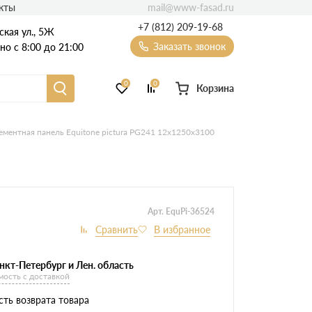
mail@www-fasad.ru
кты
+7 (812) 209-19-68
ская ул., 5Ж
Заказать звонок
о с 8:00 до 21:00
0
0
Корзина
Фиброцементный сайдинг
ментная панель Equitone pictura PG241 12х1250х3100
Фасадные пластиковые панели
Арт. EquPi-36524
нкт-Петербург и Лен. область
мость с доставкой
ть возврата товара