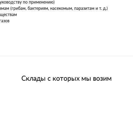
руководству по применению)
ам (грибам, бактериям, насекомым, паразитам и т. д.)
еществам
газов
Склады с которых мы возим