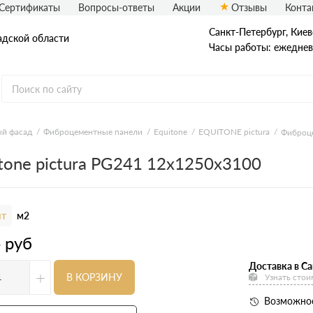
Сертификаты
Вопросы-ответы
Акции
Отзывы
Конта
Санкт-Петербург, ​Киев
адской области
Часы работы: ежедневн
еталлический сайдинг
Вспененный сайдинг
й фасад
Фиброцементные панели
Equitone
EQUITONE pictura
Фиброце
tone pictura PG241 12х1250х3100
ормованный сайдинг
Софиты
асадная плитка Технониколь
Фасадные термопанели
auberk
т
м2
4
руб
Доставка в Са
+
В КОРЗИНУ
Узнать стои
Возможнос