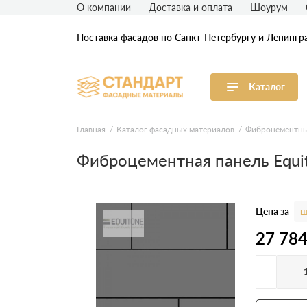
О компании
Доставка и оплата
Шоурум
Поставка фасадов по Санкт-Петербургу и Ленингр
Каталог
Виниловый сайдинг
М
Главная
Каталог фасадных материалов
Фиброцементны
Фиброцементная панель Equi
Акриловый сайдинг
Ф
Ф
Фасадная штукатурка
H
Цена за
ш
27 78
-