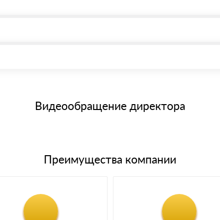
, возможна через системы электронных платежей.
иема материала после проверки качества и количества заказанного
15 и не более 19 символов
е номенклатуру товара, количество. После оплаты осуществляется 
щим банковским картам
Видеообращение директора
Преимущества компании