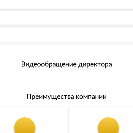
, возможна через системы электронных платежей.
иема материала после проверки качества и количества заказанного
15 и не более 19 символов
е номенклатуру товара, количество. После оплаты осуществляется 
щим банковским картам
Видеообращение директора
Преимущества компании