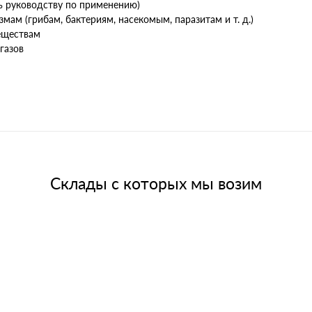
ь руководству по применению)
ам (грибам, бактериям, насекомым, паразитам и т. д.)
еществам
газов
Склады с которых мы возим