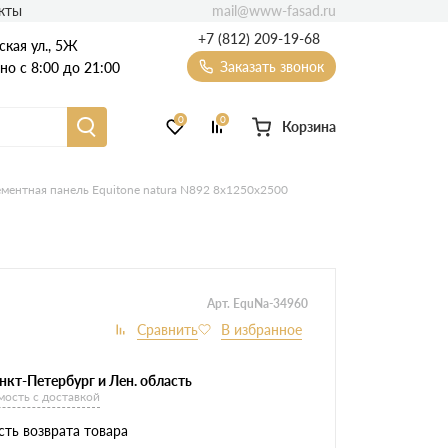
mail@www-fasad.ru
кты
+7 (812) 209-19-68
ская ул., 5Ж
Заказать звонок
о с 8:00 до 21:00
0
0
Корзина
Фиброцементный сайдинг
ментная панель Equitone natura N892 8х1250х2500
Фасадные пластиковые панели
Арт. EquNa-34960
нкт-Петербург и Лен. область
мость с доставкой
ть возврата товара