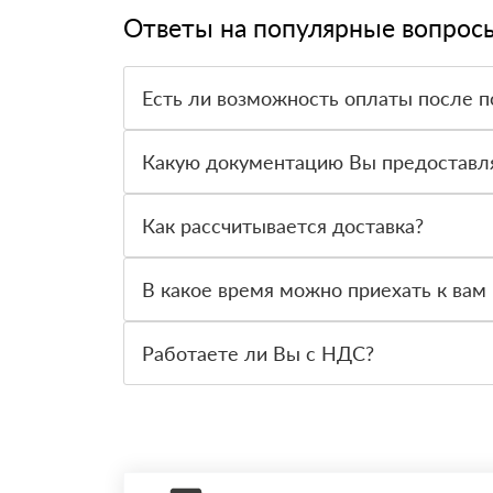
Ответы на популярные вопрос
Есть ли возможность оплаты после п
Да. Самый распространенный способ оплаты у н
вправе от него отказаться.
Какую документацию Вы предоставл
С каждой товарной позицией мы предоставляем
Как рассчитывается доставка?
После оформления заявки с Вами свяжется пер
стоимости и сроков доставки, которые впослед
В какое время можно приехать к вам 
Вы можете приехать к нам в офис по адресу: Сан
Работаете ли Вы с НДС?
Да, мы работаем с НДС 20% — то есть на обще