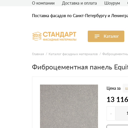
О компании
Доставка и оплата
Шоурум
Поставка фасадов по Санкт-Петербургу и Ленингр
Каталог
Виниловый сайдинг
М
Главная
Каталог фасадных материалов
Фиброцементны
Фиброцементная панель Equi
Акриловый сайдинг
Ф
Ф
Фасадная штукатурка
H
Цена за
ш
13 11
-