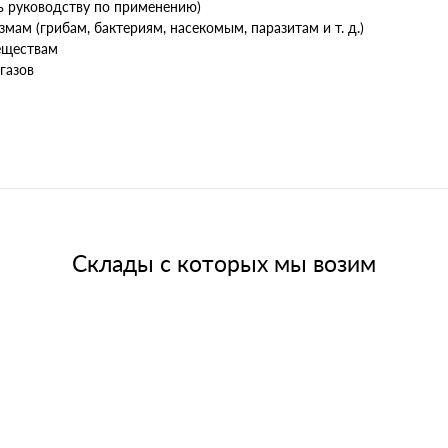
ь руководству по применению)
ам (грибам, бактериям, насекомым, паразитам и т. д.)
еществам
газов
Склады с которых мы возим