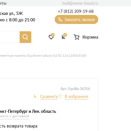
mail@www-fasad.ru
кты
+7 (812) 209-19-68
ская ул., 5Ж
Заказать звонок
о с 8:00 до 21:00
0
0
Корзина
Фиброцементный сайдинг
ментная панель Equitone natura N250 12х1250х3100
Фасадные пластиковые панели
Арт. EquNa-36356
нкт-Петербург и Лен. область
мость с доставкой
ть возврата товара