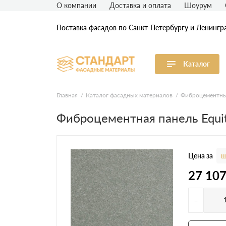
О компании
Доставка и оплата
Шоурум
Поставка фасадов по Санкт-Петербургу и Ленингр
Каталог
Виниловый сайдинг
М
Главная
Каталог фасадных материалов
Фиброцементны
Фиброцементная панель Equi
Акриловый сайдинг
Ф
Ф
Фасадная штукатурка
H
Цена за
ш
27 10
-