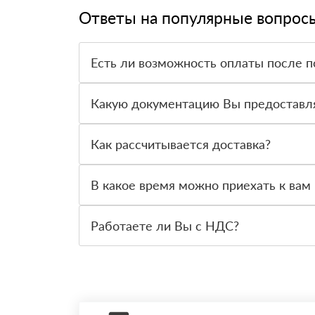
Ответы на популярные вопрос
Есть ли возможность оплаты после п
Да. Самый распространенный способ оплаты у н
вправе от него отказаться.
Какую документацию Вы предоставл
С каждой товарной позицией мы предоставляем
Как рассчитывается доставка?
После оформления заявки с Вами свяжется пер
стоимости и сроков доставки, которые впослед
В какое время можно приехать к вам 
Вы можете приехать к нам в офис по адресу: Сан
Работаете ли Вы с НДС?
Да, мы работаем с НДС 20% — то есть на обще