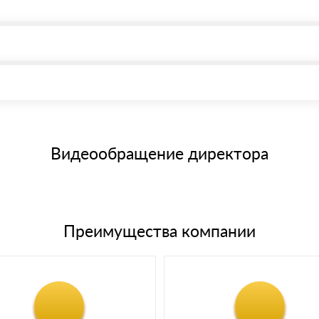
, возможна через системы электронных платежей.
иема материала после проверки качества и количества заказанного
15 и не более 19 символов
е номенклатуру товара, количество. После оплаты осуществляется 
щим банковским картам
Видеообращение директора
Преимущества компании