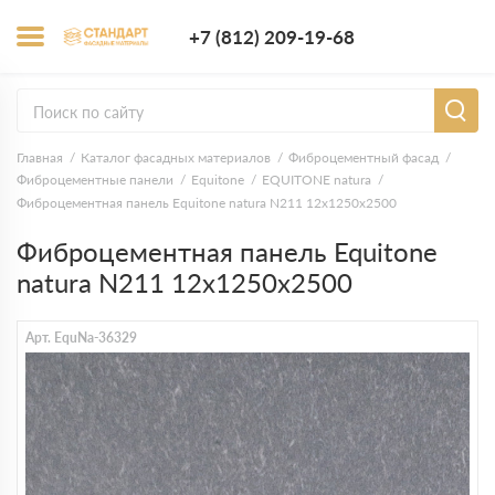
+7 (812) 209-1
+7 (812) 209-19-68
Заказать з
Главная
Каталог фасадных материалов
Фиброцементный фасад
Фиброцементные панели
Equitone
EQUITONE natura
Фиброцементная панель Equitone natura N211 12х1250х2500
Фиброцементная панель Equitone
natura N211 12х1250х2500
Арт. EquNa-36329