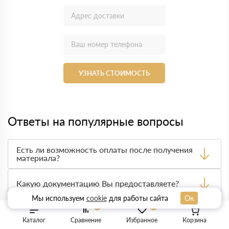
УЗНАТЬ СТОИМОСТЬ
Ответы на популярные вопросы
Есть ли возможность оплаты после получения
материала?
Да. Самый распространенный способ оплаты у нас -
оплата по факту получения товара. При этом, если
Какую документацию Вы предоставляете?
доставленный товар был ненадлежащего качества, то
Мы используем
cookie
для работы сайта
Ок
Вы вправе от него отказаться.
С каждой товарной позицией мы предоставляем все
0
0
сертификаты и паспорта качества, а также товарно-
Как рассчитывается доставка?
транспортную накладную.
Каталог
Сравнение
Избранное
Корзина