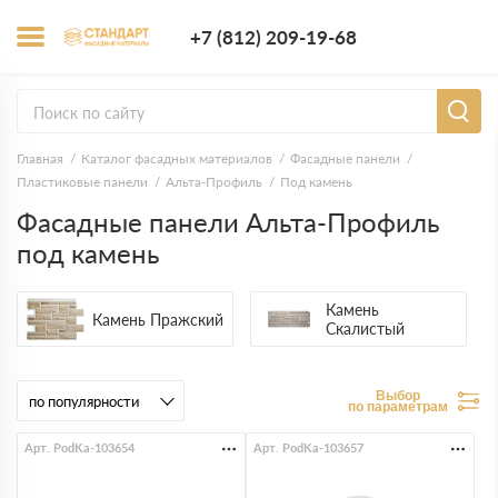
+7 (812) 209-1
+7 (812) 209-19-68
Заказать з
Главная
Каталог фасадных материалов
Фасадные панели
Пластиковые панели
Альта-Профиль
Под камень
Фасадные панели Альта-Профиль
под камень
Камень
Камень Пражский
Скалистый
Выбор
по параметрам
Арт. PodKa-103654
Арт. PodKa-103657