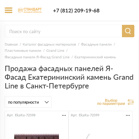
+7 (812) 209-1
+7 (812) 209-19-68
Заказать з
Главная
Каталог фасадных материалов
Фасадные панели
Пластиковые панели
Grand Line
Фасадные панели Я-Фасад Grand Line
Екатерининский камень
Продажа фасадных панелей Я-
Фасад Екатерининский камень Grand
Line в Санкт-Петербурге
Выбор
по параметрам
Арт. EkaKa-72598
Арт. EkaKa-72599