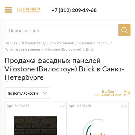
+7 (812) 209-1
+7 (812) 209-19-68
Заказать з
Главная
Каталог фасадных материалов
Фасадные панели
Пластиковые панели
Vilostone (Вилостоун)
Brick
Продажа фасадных панелей
Vilostone (Вилостоун) Brick в Санкт-
Петербурге
Выбор
по параметрам
Арт. Bri-76857
Арт. Bri-76858