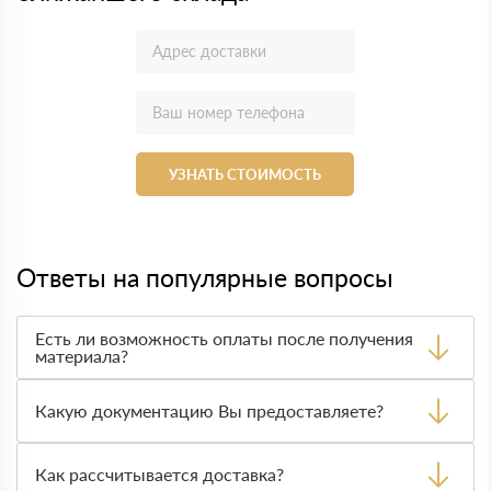
УЗНАТЬ СТОИМОСТЬ
Ответы на популярные вопросы
Есть ли возможность оплаты после получения
материала?
Да. Самый распространенный способ оплаты у нас -
оплата по факту получения товара. При этом, если
Какую документацию Вы предоставляете?
доставленный товар был ненадлежащего качества, то
Вы вправе от него отказаться.
С каждой товарной позицией мы предоставляем все
сертификаты и паспорта качества, а также товарно-
Как рассчитывается доставка?
транспортную накладную.