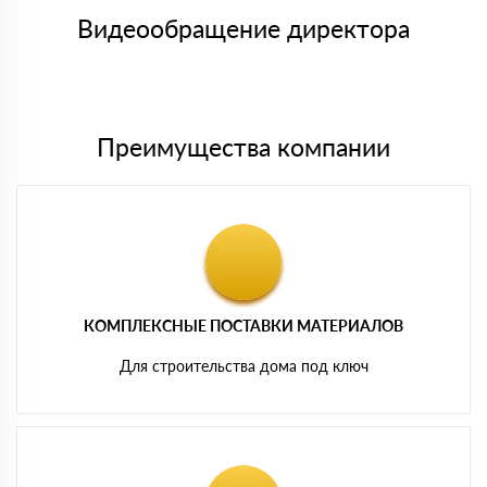
товара, количество. После оплаты осуществляется доставка
символов
либо Вы забираете товар со склада самовывоза.
Видеообращение директора
Мы принимаем платежи с сайта по следующим банковским
картам
Преимущества компании
КОМПЛЕКСНЫЕ ПОСТАВКИ МАТЕРИАЛОВ
Для строительства дома под ключ