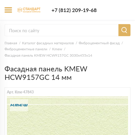
+7 (812) 209-1
+7 (812) 209-19-68
Заказать з
Главная
Каталог фасадных материалов
Фиброцементный фасад
Фиброцементные панели
Kmew
Фасадная панель KMEW HCW9157GC 3030х455х14
Фасадная панель KMEW
HCW9157GC 14 мм
Арт. Kme-47843