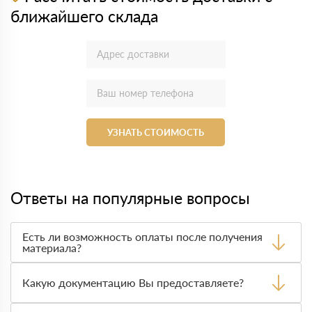
ближайшего склада
УЗНАТЬ СТОИМОСТЬ
Ответы на популярные вопросы
Есть ли возможность оплаты после получения
материала?
Да. Самый распространенный способ оплаты у нас -
оплата по факту получения товара. При этом, если
Какую документацию Вы предоставляете?
доставленный товар был ненадлежащего качества, то
Вы вправе от него отказаться.
С каждой товарной позицией мы предоставляем все