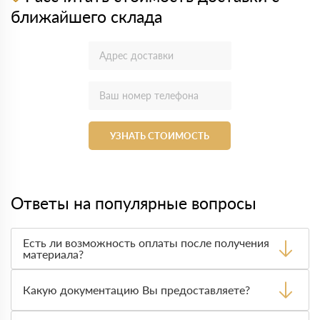
ближайшего склада
УЗНАТЬ СТОИМОСТЬ
Ответы на популярные вопросы
Есть ли возможность оплаты после получения
материала?
Да. Самый распространенный способ оплаты у нас -
оплата по факту получения товара. При этом, если
Какую документацию Вы предоставляете?
доставленный товар был ненадлежащего качества, то
Вы вправе от него отказаться.
С каждой товарной позицией мы предоставляем все