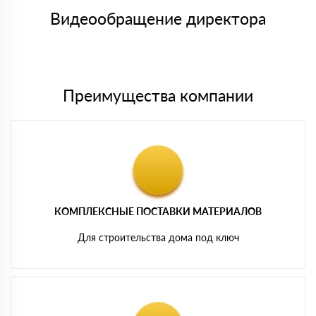
товара, количество. После оплаты осуществляется доставка
символов
либо Вы забираете товар со склада самовывоза.
Видеообращение директора
Мы принимаем платежи с сайта по следующим банковским
картам
Преимущества компании
КОМПЛЕКСНЫЕ ПОСТАВКИ МАТЕРИАЛОВ
Для строительства дома под ключ