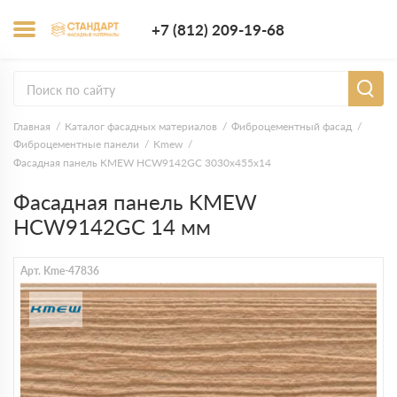
+7 (812) 209-1
+7 (812) 209-19-68
Заказать з
Главная
Каталог фасадных материалов
Фиброцементный фасад
Фиброцементные панели
Kmew
Фасадная панель KMEW HCW9142GC 3030х455х14
Фасадная панель KMEW
HCW9142GC 14 мм
Арт. Kme-47836