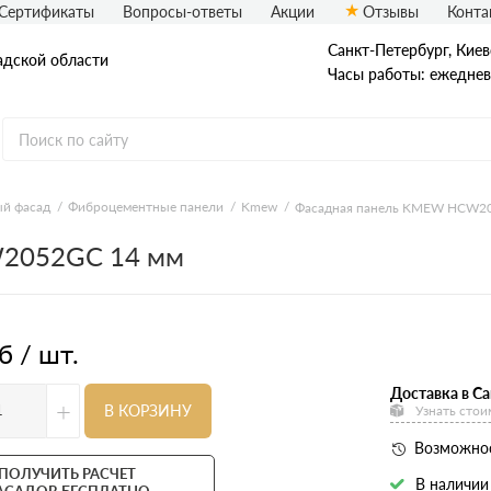
Сертификаты
Вопросы-ответы
Акции
Отзывы
Конта
Санкт-Петербург, ​Киев
адской области
Часы работы: ежедневн
еталлический сайдинг
Вспененный сайдинг
й фасад
Фиброцементные панели
Kmew
Фасадная панель KMEW HCW2
2052GC 14 мм
ормованный сайдинг
Софиты
асадная плитка Технониколь
Фасадные термопанели
auberk
б / шт.
Доставка в Са
+
В КОРЗИНУ
Узнать стои
Возможнос
ПОЛУЧИТЬ РАСЧЕТ
В наличии
АСАДОВ БЕСПЛАТНО