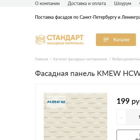
О компании
Доставка и оплата
Шоурум
Поставка фасадов по Санкт-Петербургу и Ленингр
Каталог
Виниловый сайдинг
М
Главная
Каталог фасадных материалов
Фиброцементны
Фасадная панель KMEW HCW
Акриловый сайдинг
Ф
Ф
Фасадная штукатурка
H
199
ру
-
Ф