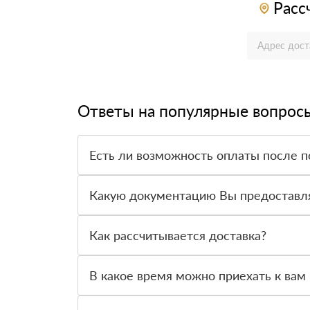
Расс
Ответы на популярные вопрос
Есть ли возможность оплаты после п
Да. Самый распространенный способ оплаты у н
вправе от него отказаться.
Какую документацию Вы предоставл
С каждой товарной позицией мы предоставляем
Как рассчитывается доставка?
После оформления заявки с Вами свяжется пер
стоимости и сроков доставки, которые впослед
В какое время можно приехать к вам 
Вы можете приехать к нам в офис по адресу: Сан