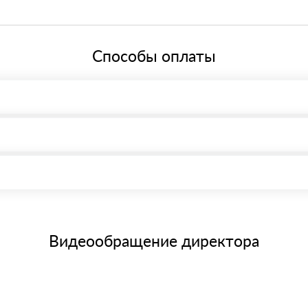
й системе налогообложения.
Способы оплаты
, возможна через системы электронных платежей.
иема материала после проверки качества и количества заказанного
15 и не более 19 символов
е номенклатуру товара, количество. После оплаты осуществляется 
щим банковским картам
Видеообращение директора