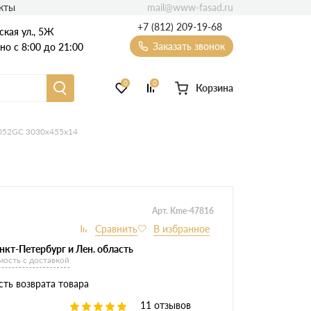
mail@www-fasad.ru
кты
+7 (812) 209-19-68
ская ул., 5Ж
Заказать звонок
о с 8:00 до 21:00
0
0
Корзина
Фиброцементный сайдинг
052GC 3030х455х14
Фасадные пластиковые панели
Арт. Kme-47816
нкт-Петербург и Лен. область
мость с доставкой
ть возврата товара
11 отзывов