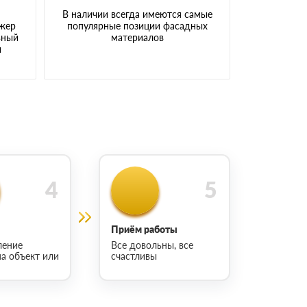
В наличии всегда имеются самые
джер
популярные позиции фасадных
ьный
материалов
ы
Приём работы
ление
Все довольны, все
на объект или
счастливы