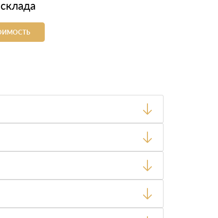
 склада
ТОИМОСТЬ
ный товар был ненадлежащего качества, то Вы
тную накладную.
ает заявку нашему логисту для оценки