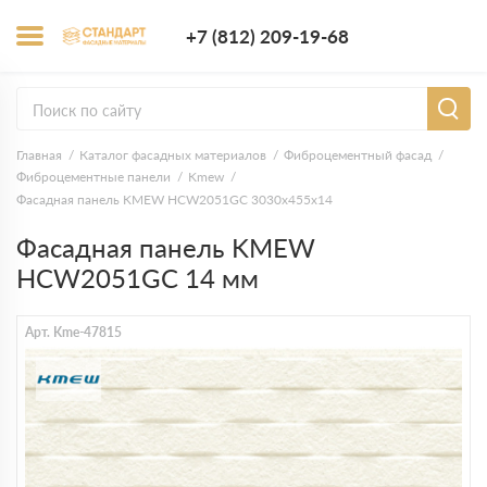
+7 (812) 209-1
+7 (812) 209-19-68
Заказать з
Главная
Каталог фасадных материалов
Фиброцементный фасад
Фиброцементные панели
Kmew
Фасадная панель KMEW HCW2051GC 3030х455х14
Фасадная панель KMEW
HCW2051GC 14 мм
Арт. Kme-47815