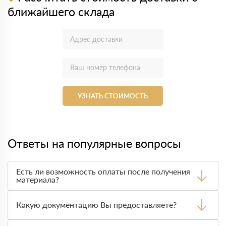
ближайшего склада
УЗНАТЬ СТОИМОСТЬ
Ответы на популярные вопросы
Есть ли возможность оплаты после получения
материала?
Да. Самый распространенный способ оплаты у нас -
оплата по факту получения товара. При этом, если
Какую документацию Вы предоставляете?
доставленный товар был ненадлежащего качества, то
Вы вправе от него отказаться.
С каждой товарной позицией мы предоставляем все