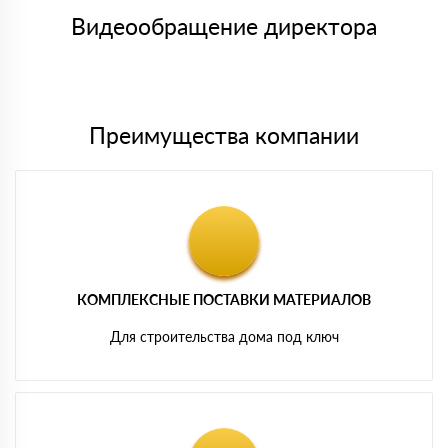
товара, количество. После оплаты осуществляется доставка
символов
либо Вы забираете товар со склада самовывоза.
Видеообращение директора
Мы принимаем платежи с сайта по следующим банковским
картам
Преимущества компании
КОМПЛЕКСНЫЕ ПОСТАВКИ МАТЕРИАЛОВ
Для строительства дома под ключ