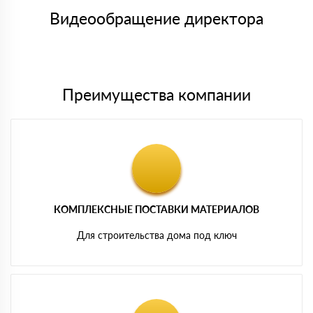
товара, количество. После оплаты осуществляется доставка
символов
либо Вы забираете товар со склада самовывоза.
Видеообращение директора
Мы принимаем платежи с сайта по следующим банковским
картам
Преимущества компании
КОМПЛЕКСНЫЕ ПОСТАВКИ МАТЕРИАЛОВ
Для строительства дома под ключ