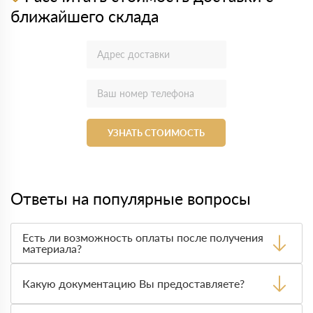
ближайшего склада
УЗНАТЬ СТОИМОСТЬ
Ответы на популярные вопросы
Есть ли возможность оплаты после получения
материала?
Да. Самый распространенный способ оплаты у нас -
оплата по факту получения товара. При этом, если
Какую документацию Вы предоставляете?
доставленный товар был ненадлежащего качества, то
Вы вправе от него отказаться.
С каждой товарной позицией мы предоставляем все