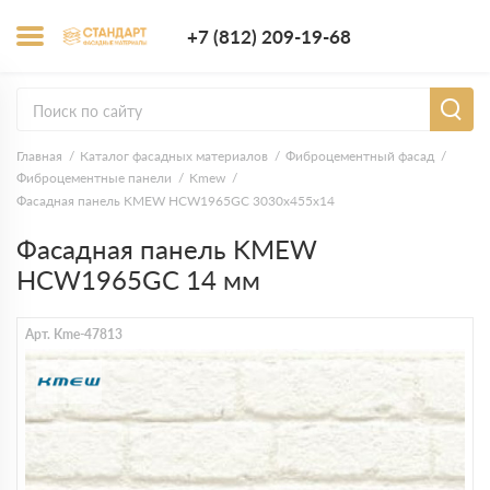
+7 (812) 209-1
+7 (812) 209-19-68
Заказать з
Главная
Каталог фасадных материалов
Фиброцементный фасад
Фиброцементные панели
Kmew
Фасадная панель KMEW HCW1965GC 3030х455х14
Фасадная панель KMEW
HCW1965GC 14 мм
Арт. Kme-47813